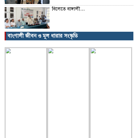
বিলেতে বাঙ্গালী…
বাংগালী জীবন ও মূল ধারার সংস্কৃতি
বিক্ষোভ, গ্রেপ্তার, অজগর, সেগুনকাঠ আর
পাইপগান।
প্রধানমন্ত্রীর কার্যালয় থেকে সহায়তা
কমলগঞ্জের খবর…
গৃহবধূর ঝুলন্ত মরদেহ উদ্ধার!