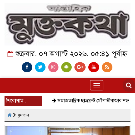
শুক্রবার, ০৭ অগাস্ট ২০২৬, ০৫:৪১ পূর্বাহ্ন
Toggle
navigation
শিরোনাম :
সমাজতান্ত্রিক ছাত্রফ্রন্ট মৌলভীবাজার শহর শাখা
ক
ধুমপান