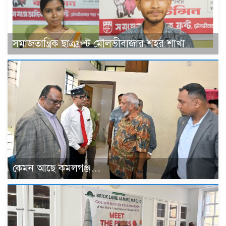
সমাজতান্ত্রিক ছাত্রফ্রন্ট মৌলভীবাজার শহর শাখা
কেমন আছে কমলগঞ্জ…