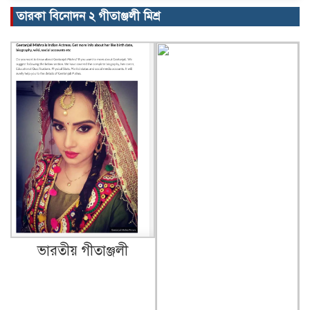
তারকা বিনোদন ২ গীতাঞ্জলী মিশ্র
ভারতীয় গীতাঞ্জলী