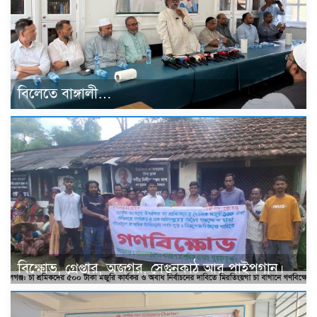
বিলেতে বাঙ্গালী…
বিক্ষোভ, গ্রেপ্তার, অজগর, সেগুনকাঠ আর পাইপগান।