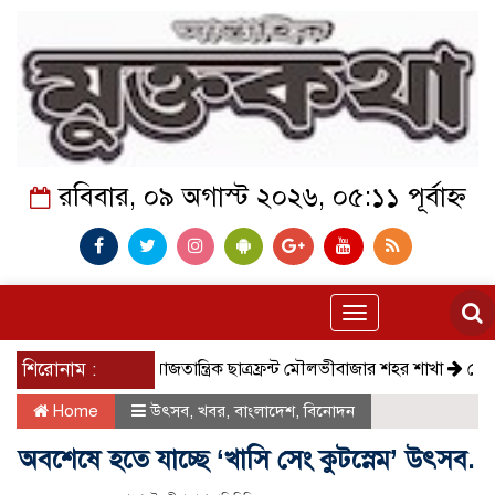
রবিবার, ০৯ অগাস্ট ২০২৬, ০৫:১১ পূর্বাহ্ন
Toggle
navigation
শিরোনাম :
সমাজতান্ত্রিক ছাত্রফ্রন্ট মৌলভীবাজার শহর শাখা
কেমন আছে ক
Home
উৎসব
,
খবর
,
বাংলাদেশ
,
বিনোদন
অবশেষে হতে যাচ্ছে ‘খাসি সেং কুটস্নেম’ উৎসব.