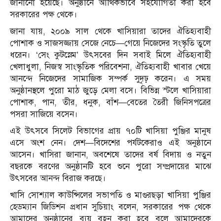
জানানো হয়েছে। অনুষ্ঠানে আর্থিকভাবে সহযোগিতা করা হবে
সরকারের পক্ষ থেকে।
জানা যায়, ২০০৯ সাল থেকে খাসিয়ারা তাদের ঐতিহ্যবাহী
পোশাক ও সাজসজ্জায় সেজে নেচে—গেয়ে নিজেদের সংস্কৃতি তুলে
ধরেন। ‘সেং কুটস্নেম’ উৎসবের দিন সবাই মিলে ঐতিহ্যবাহী
খেলাধুলা, নিজস্ব সাংস্কৃতিক পরিবেশনা, ঐতিহ্যবাহী খাবার খেয়ে
আনন্দে নিজেদের সামাজিক সম্পর্ক সুদৃঢ় করেন। এ সময়
অনুষ্ঠানস্থলে পুরো মাঠ জুড়ে মেলা বসে। বিভিন্ন স্টলে খাসিয়ারা
পোশাক, পান, তীর, ধনুক, বাঁশ—বেতের তৈরী জিনিসপত্রের
পসরা সাজিয়ে বসেন।
এই উৎসবে সিলেট বিভাগের প্রায় ৭০টি খাসিয়া পুঞ্জির মানুষ
এসে অংশ নেন। দেশ—বিদেশের পর্যটকেরাও এই অনুষ্ঠানে
আসেন। খাসিরা জানান, অবশেষে তাদের বর্ষ বিদায় ও নতুন
বছরকে বরণের অনুষ্ঠানটি হবে শুনে পুরো সম্প্রদায়ের মাঝে
উৎসবের আনন্দ বিরাজ করছে।
খাসি সোশ্যাল কাউন্সিলের সভাপতি ও মাগুরছড়া খাসিয়া পুঞ্জির
হেডম্যান জিডিশন প্রধান সুচিয়াং বলেন, সরকারের পক্ষ থেকে
আমাদের অনুষ্ঠানের ব্যয় বহন করা হবে বলে আমাদেরকে