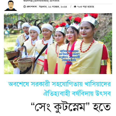
কমলগঞ্জ(মৌলভীবাজার) প্রতিনিধি
প্রকাশকাল : শুক্রবার, ২২ নভেম্বর, ২০২৪
৭০৩ পড়া হয়েছে
অবশেষে সরকারী সহযোগিতায় খাসিয়াদের
ঐতিহ্যবাহী বর্ষবিদায় উৎসব
“সেং কুটস্নেম” হতে