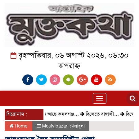
বৃহস্পতিবার, ০৬ অগাস্ট ২০২৬, ০৬:৩০
অপরাহ্ন
Toggle
navigation
শিরোনাম :
কেমন আছে কমলগঞ্জ…
বিলেতে বাঙ্গালী…
বিক্ষোভ, গ্রেপ্ত
Home
Moulvibazar
,
খেলাধূলা