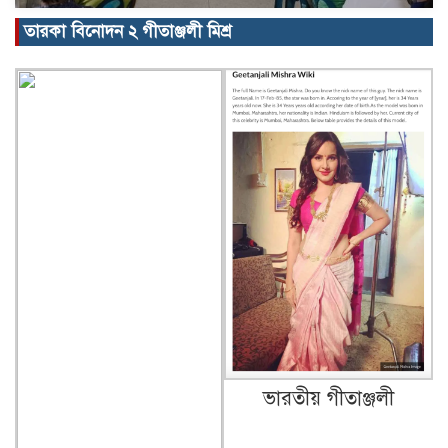
তারকা বিনোদন ২ গীতাঞ্জলী মিশ্র
ভারতীয় গীতাঞ্জলী