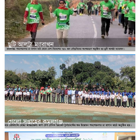
ছুটি আলট্রা ম্যারাথন
গেলো সপ্তাহের কমলগঞ্জ…