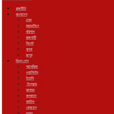
রাজনীতি
বাংলাদেশ
ঢাকা
ময়মনসিংহ
বরিশাল
রাজশাহী
সিলেট
খুলনা
রংপুর
ভিন্ন দেশ
আমেরিকা
ওয়াশিংটন
ইতালি
ইংল্যান্ড
কানাডা
কলকাতা
কার্ডিফ
কেমডেন
ভারত