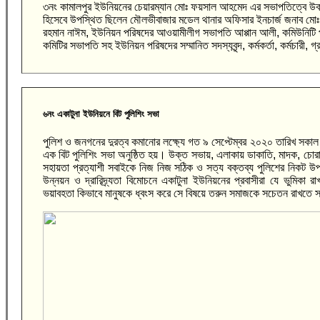
৩নং কামালপুর ইউনিয়নের চেয়ারম্যান মোঃ ফয়সাল আহমেদ এর সভাপতিত্বে উক্ত 
হিসেবে উপস্থিত ছিলেন মৌলভীবাজার মডেল থানার অফিসার ইনচার্জ জনাব মো
রহমান নাঈম, ইউনিয়ন পরিষদের আওয়ামীলীগ সভাপতি আপ্পান আলী, কমিউনিটি 
কমিটির সভাপতি সহ ইউনিয়ন পরিষদের সম্মানিত সদস্যবৃন্দ, কর্মকর্তা, কর্মচারী,
৬নং একাটুনা ইউনিয়নে বিট পুলিশিং সভা
পুলিশ ও জনগনের দুরত্ব কমানোর লক্ষ্যে গত ৯ সেপ্টেম্বর ২০২০ তারিখ সকাল
এক বিট পুলিশিং সভা অনুষ্ঠিত হয়। উক্ত সভায়, এলাকায় ডাকাতি, মাদক, চোরা
সহায়তা প্রত্যাশী সবাইকে নিজ নিজ সঠিক ও সত্য বক্তব্য পুলিশের নিকট উপ
উন্নয়ন ও দ্রারিদ্র্যতা বিমোচনে একাটুনা ইউনিয়নের প্রবাসীরা যে ভুমিকা
ভয়াবহতা কিভাবে মানুষকে ধ্বংস করে সে বিষয়ে তরুন সমাজকে সচেতন রাখতে