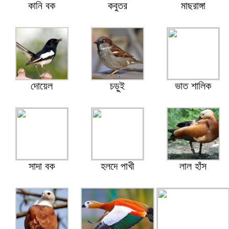
কানি বক
কবুতর
মাছরাঙ্গা
দোয়েল
চড়ুই
ভাত শালিক
সাদা বক
হলদে পাখী
লাল হাঁস