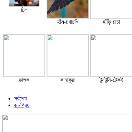
চিল
হাঁস-চখাচখি
হাঁড়ি চাচা
ডাহুক
কানাকূয়া
টুনটুনি-টেকই
সর্বশেষ
জনপ্রিয়