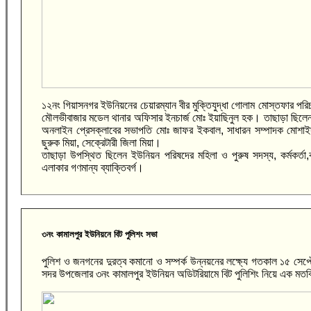
১২নং গিয়াসনগর ইউনিয়নের চেয়ারম্যান বীর মুক্তিযুদ্ধা গোলাম মোস্তফার পরি
মৌলভীবাজার মডেল থানার অফিসার ইনচার্জ মোঃ ইয়াছিনুল হক। তাছাড়া ছিলে
অনলাইন প্রেসক্লাবের সভাপতি মোঃ জাফর ইকবাল, সাধারন সম্পাদক মোশাইদ
ছুরুক মিয়া, সেক্রেটারী জিলা মিয়া।
তাছাড়া উপস্থিত ছিলেন ইউনিয়ন পরিষদের মহিলা ও পুরুষ সদস্য, কর্মকর্তা,কর
এলাকার গণমান্য ব্যাক্তিবর্গ।
৩নং কামালপুর ইউনিয়নে বিট পুলিশং সভা
পুলিশ ও জনগনের দুরত্ব কমানো ও সম্পর্ক উন্নয়নের লক্ষ্যে গতকাল ১৫ সেপ
সদর উপজেলার ৩নং কামালপুর ইউনিয়ন অডিটরিয়ামে বিট পুলিশিং নিয়ে এক মতবি