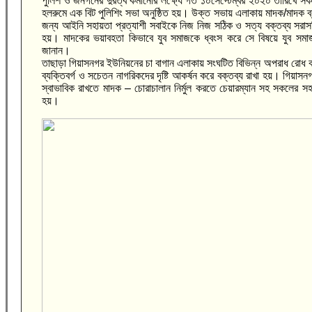
পুলিশ ও জনগনের দুরত্ব কমানোর লক্ষ্যে গত ১০সেপ্টেম্বর ২০২০ তারিখে সক
হলরুমে এক বিট পুলিশিং সভা অনুষ্ঠিত হয়। উক্ত সভায় এলাকায় মাদক/মাদক ব্য
জন্য আইনি সহায়তা প্রত্যাশী সবাইকে নিজ নিজ সঠিক ও সত্য বক্তব্য সরাস
হয়। মাদকের ভয়াবহতা কিভাবে যুব সমাজকে ধ্বংস করে সে বিষয়ে যুব 
জানান।
তাছাড়া গিয়াসনগর ইউনিয়নের চা বাগান এলাকায় সংঘটিত বিভিন্ন অপরাধ রোধ 
ব্যক্তিবর্গ ও সচেতন নাগরিকদের দৃষ্টি আকর্ষন করে বক্তব্য রাখা হয়। গিয়
স্বাভাবিক রাখতে মাদক – চোরাচালান নির্মুল করতে চেয়ারম্যান সহ সকলের 
হয়।