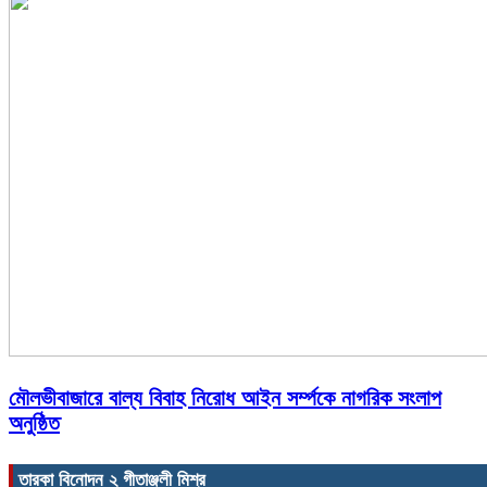
মৌলভীবাজারে বাল্য বিবাহ নিরোধ আইন সর্ম্পকে নাগরিক সংলাপ
অনুষ্ঠিত
তারকা বিনোদন ২ গীতাঞ্জলী মিশ্র