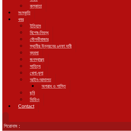
কলকাতা
সংস্কৃতি
খবর
ইতিহাস
বিশেষ-নিবন্ধ
মৌলভীবাজার
স্থানীয় উন্নয়নের ৬দফা দাবী
ব্যবসা
জনস্বাস্থ্য
সাহিত্য
খেলা-ধূলা
আইন-আদালত
অপরাধ ‌ও শাস্তি
ছবি
ভিডি‌ও
Contact
শিরোনাম :