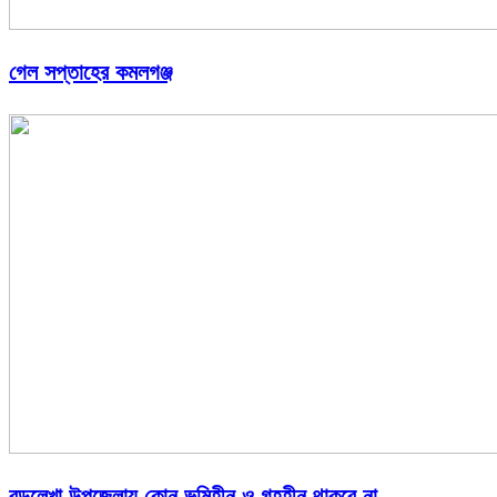
গেল সপ্তাহের কমলগঞ্জ
বড়লেখা উপজেলায় কোন ভূমিহীন ও গৃহহীন থাকবে না