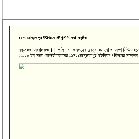
১১নং মোস্তফাপুর ইউনিয়নে বিট পুলিশিং সভা অনুষ্ঠিত
মুক্তকথা সংবাদকক্ষ।। পুলিশ ও জনগনের দুরত্ব কমানো ও সম্পর্ক উন্নয়নে
১১.০০ টার সময় মৌলভীবাজারের ১১নং মোস্তফাপুর ইউনিয়ন পরিষদের সম্মেলন ক