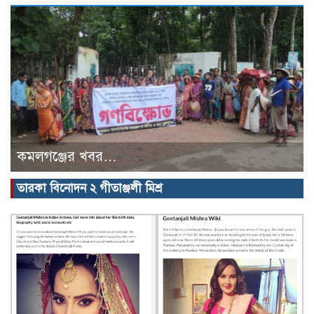
কমলগঞ্জের খবর…
তারকা বিনোদন ২ গীতাঞ্জলী মিশ্র