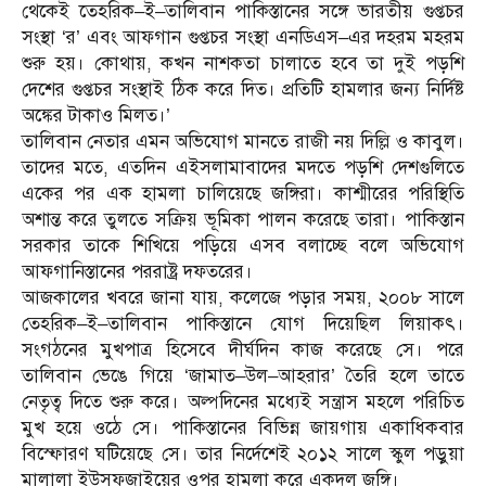
থেকেই ‌তেহরিক–ই–তালিবান পাকিস্তানের সঙ্গে ভারতীয় গুপ্তচর
সংস্থা ‘‌র’‌ এবং আফগান গুপ্তচর সংস্থা এনডিএস–এর দহরম মহরম
শুরু হয়। কোথায়, কখন নাশকতা চালাতে হবে তা দুই পড়শি
দেশের গুপ্তচর সংস্থাই ঠিক করে দিত। প্রতিটি হামলার জন্য নির্দিষ্ট
অঙ্কের টাকাও মিলত।’‌
তালিবান নেতার এমন অভিযোগ মানতে রাজী নয় দিল্লি ও কাবুল।
তাদের মতে, এতদিন এইসলামাবাদের মদতে পড়শি দেশগুলিতে
একের পর এক হামলা চালিয়েছে জঙ্গিরা। কাশ্মীরের পরিস্থিতি
অশান্ত করে তুলতে সক্রিয় ভূমিকা পালন করেছে তারা। পাকিস্তান
সরকার তাকে শিখিয়ে পড়িয়ে এসব বলাচ্ছে বলে অভিযোগ
আফগানিস্তানের পররাষ্ট্র দফতরের।
আজকালের খবরে জানা যায়, কলেজে পড়ার সময়, ২০০৮ সালে
তেহরিক–ই–তালিবান পাকিস্তানে যোগ দিয়েছিল লিয়াকৎ।
সংগঠনের মুখপাত্র হিসেবে দীর্ঘদিন কাজ করেছে সে। পরে
তালিবান ভেঙে গিয়ে ‘‌জামাত–উল–আহরার’‌ তৈরি হলে তাতে
নেতৃত্ব দিতে শুরু করে। অল্পদিনের মধ্যেই সন্ত্রাস মহলে পরিচিত
মুখ হয়ে ওঠে সে। পাকিস্তানের বিভিন্ন জায়গায় একাধিকবার
বিস্ফোরণ ঘটিয়েছে সে। তার নির্দেশেই ২০১২ সালে স্কুল পড়ুয়া
মালালা ইউসফজাইয়ের ওপর হামলা করে একদল জঙ্গি।