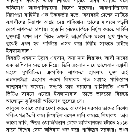
পাকিস্তান সরকার তাকে শিখিয়ে পড়িয়ে এসব বলাচ্ছে বলে
অভিযোগ আফগানিস্তানের বিদেশ মন্ত্রকের। আফগানিস্তানের
নিরাপত্তা বাহিনীর এক উচ্চকর্তার মতে, ‘বরাবরই দেশের মাটিতে
সন্ত্রাসীদের নিরাপদ আশ্রয় দেয় পাকিস্তান। তাদের মাধ্যমে পড়শি
দেশে নাশকতা চালায়। হাক্কানি নেটওয়ার্ককে নির্মূল করতে মার্কিন
যুক্তরাষ্ট্র যখন চাপ দিচ্ছে তখনই আন্তর্জাতিক মহলে মুখ পুড়ছে
বুঝেই এখন স্বর পাল্টিয়ে এসব করে নিরীহ সাজতে চাইছে
ইসলামাবাদ।’‌
বিষয়টি এহসান উল্লাহ এহসান, অন্য নাম লিয়াকৎ আলী নামের
এক তালিবান নেতাকে নিয়ে। তিনি এহসান নামে তালেবান সন্ত্রাসী
মহলে সুপরিচিত। একাধিক নাশকতা হামলায় যুক্ত এই
এহসানউল্লা এহসান ওরপে লিয়াকৎ গত সপ্তাহে পাকিস্তানে
আত্মসমর্পণ করেছে। সম্প্রতি তার বয়ানের ছ’‌মিনিটের একটি
ভিডিও সামনে এনেছে ইসলামাবাদ। তাতে ভারতের বিরুদ্ধে
আলোড়ন সৃষ্টিকারী অভিযোগ তুলেছে সে।
কাবুলে অবাধে ঘোরাফেরা করতে আফগান সরকার তাদের বিশেষ
পরিচয়পত্র তৈরি করে দিয়েছিল বলেও দাবি করেছে লিয়াকৎ। তার
আরো দাবি, ‘উত্তর ওয়াজিরিস্থান থেকে তালিবানদের হটাতে ২০১৪
সালে বিশেষ সেনা অভিযান শুরু করে পাকিস্তান সরকার। তখন