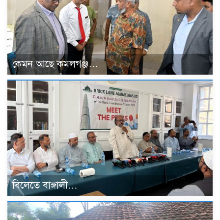
কেমন আছে কমলগঞ্জ…
বিলেতে বাঙ্গালী…