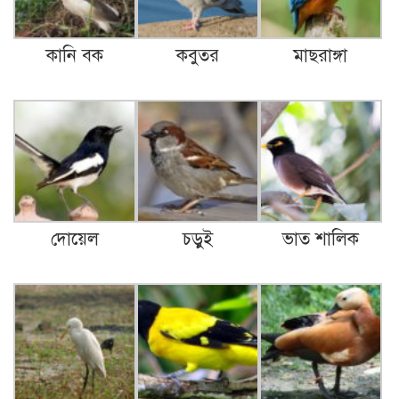
কানি বক
কবুতর
মাছরাঙ্গা
দোয়েল
চড়ুই
ভাত শালিক