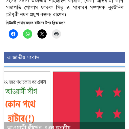
সংসদ সদস্য একেএম শাহজাহন কামাল, জেলা আওয়ামী লীগ
সভাপতি গোলাম ফারুক পিঙ্কু ও সাধারণ সম্পাদক নুরউদ্দিন
চৌধুরী নয়ন প্রমুখ বক্তব্য রাখেন।
নিউজটি শেয়ার করতে বাটনের উপর ক্লিক করুন
এ জাতীয় সংবাদ
আওয়ামী লীগের এখন করনীয়…