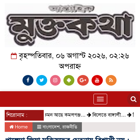
বৃহস্পতিবার, ০৬ অগাস্ট ২০২৬, ০২:২৬
অপরাহ্ন
Toggle
navigation
শিরোনাম :
কেমন আছে কমলগঞ্জ…
বিলেতে বাঙ্গালী…
বিক্ষোভ, গ্
Home
বাংলাদেশ
,
রাজনীতি