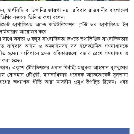
হনন, স্বার্থসিদ্ধি বা উস্কানির জায়গা নয়। রবিবার রাজধানীর বাংলাদেশ
তিথির বক্তব্যে তিনি এ কথা বলেন।
েন্ট জার্নালিজম অ্যান্ড কমিউনিকেশন ‘স্টেট অব জার্নালিজম ইন
এ সেমিনারের আয়োজন করে।
াথে সাথে অসত্য ও হলুদ সাংবাদিকতা রুখতে তথ্যভিত্তিক সাংবাদিকতার
্বিত সাইবার আইন ও অনলাইনসহ সব ইলেকট্রনিক গণমাধ্যমকে
রণীত হচ্ছে। সংবিধানে প্রদত্ত অধিকারগুলো বজায় রেখে গণমাধ্যম ও
 করা হচ্ছে।
 একুশে টেলিভিশনের প্রধান নির্বাহী মঞ্জুরুল আহসান বুলবুলের
া ইকবাল সোবহান চৌধুরী, মানবাধিকার গবেষক অ্যাডভোকেট সুলতানা
ভাগের অধ্যাপক গীতি আরা নাসরীন প্রমুখ উপস্থিত ছিলেন। খবর