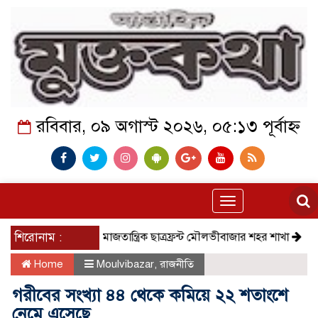
রবিবার, ০৯ অগাস্ট ২০২৬, ০৫:১৩ পূর্বাহ্ন
Toggle
navigation
শিরোনাম :
সমাজতান্ত্রিক ছাত্রফ্রন্ট মৌলভীবাজার শহর শাখা
কেমন আছ
Home
Moulvibazar
,
রাজনীতি
গরীবের সংখ্যা ৪৪ থেকে কমিয়ে ২২ শতাংশে
নেমে এসেছে