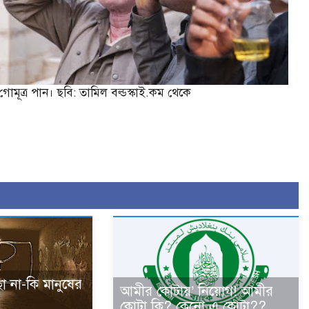
গোমূত্র পান। ছবি: তামিল বল্ডস্কাই.কম থেকে
ছা না-কি মানুষের
আমীর কোটায়’ নিয়োগ! আমীর
কোটা কি? কেনো এ কোটা??