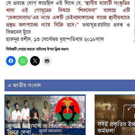
সে প্রবন্ধে যোগ করেছিল এই লিখে যে,
“স্থানীয় মারাটি সংস্কৃতির
খাদ্য এই গোমূত্রের বিষয়ে “শিবসেনা” বলেছে এটি
“মেকডোনাল্ড”এর ন্যায় একটি চেইনদোকানের সাজে স্থানীয়ভাবে
প্রস্তুত জলপানের ন্যায় বিক্রি হবে।”
তথ্যসূত্র:রয়টার প্রবন্ধ ‌ও
বিজনেস টুডে
হারুনূর রশীদ, ১৩ সেপ্টেম্বর বৃহস্পতিবার ২০১৮সাল
নিউজটি শেয়ার করতে বাটনের উপর ক্লিক করুন
এ জাতীয় সংবাদ
সবই প্রকৃতির ইচ্
জুলাই অভ্যুত্থান ও বিএনপি, পেছন
কর্মফল!
ফিরে দেখা…