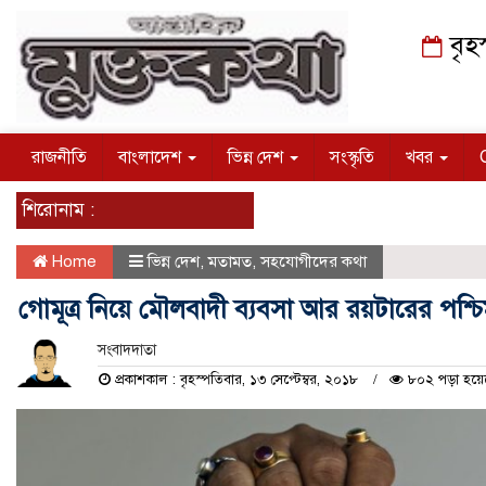
বৃহ
রাজনীতি
বাংলাদেশ
ভিন্ন দেশ
সংস্কৃতি
খবর
শিরোনাম :
Home
ভিন্ন দেশ
,
মতামত
,
সহযোগীদের কথা
গোমূত্র নিয়ে মৌলবাদী ব্যবসা আর রয়টারের পশ্চি
সংবাদদাতা
প্রকাশকাল : বৃহস্পতিবার, ১৩ সেপ্টেম্বর, ২০১৮
৮০২ পড়া হয়ে