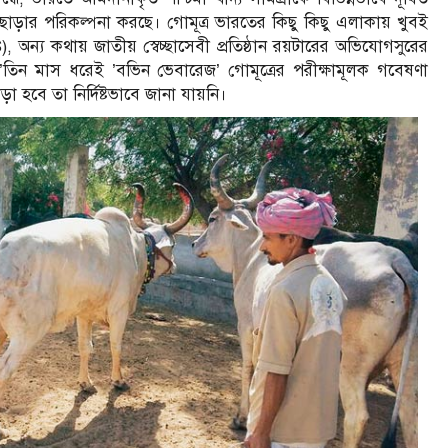
ছাড়ার পরিকল্পনা করছে। গোমূত্র ভারতের কিছু কিছু এলাকায় খুবই
), অন্য কথায় জাতীয় স্বেচ্ছাসেবী প্রতিষ্ঠান রয়টারের অভিযোগসুরের
 দু’তিন মাস ধরেই ’বভিন ভেবারেজ’ গোমূত্রের পরীক্ষামূলক গবেষণা
 হবে তা নির্দিষ্টভাবে জানা যায়নি।