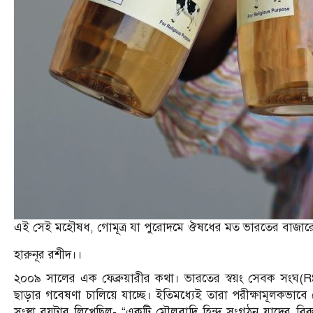
এই সেই মহৌষধ, গোমূত্র যা পুরোদমে ঔষধের মত ভারতের বাজারে বিক
হারুনূর রশীদ।।
২০০৯ সালের এক ফেব্রুয়ারীর কথা। ভারতের স্বয়ং সেবক সংঘ(RSS) 
ছাড়ার গবেষণা চালিয়ে যাচ্ছে। ইতিমধ্যেই তারা পরীক্ষামূলকভাবে গ
সংস্থা রয়টার লিখেছিল- “একটি মৌলবাদি হিন্দু সংগঠন যাদের বিরুদ