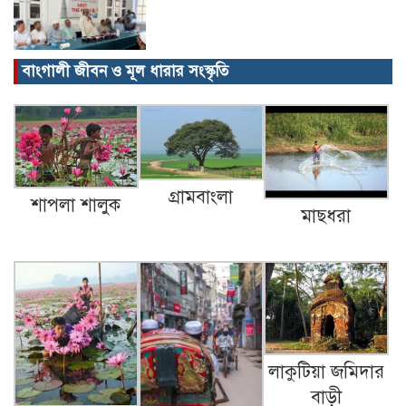
বাংগালী জীবন ও মূল ধারার সংস্কৃতি
বিক্ষোভ, গ্রেপ্তার, অজগর, সেগুনকাঠ আর
পাইপগান।
প্রধানমন্ত্রীর কার্যালয় থেকে সহায়তা
গ্রামবাংলা
শাপলা শালুক
মাছধরা
কমলগঞ্জের খবর…
গৃহবধূর ঝুলন্ত মরদেহ উদ্ধার!
লাকুটিয়া জমিদার
বাড়ী