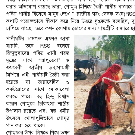
করার অভিযোগ রয়েছে তারা, গোমূত্র মিশিয়ে তৈরী পানীয় বাজারে 
পবিত্র পানীয় হিসেবে মানুষ দেখে।” রাস্ট্রীয় স্বয়ং সেবক সংঘ(RSS
কথাটি পরোক্ষভাবে স্বীকার করে নিয়ে উত্তরে দৃপ্তকন্ঠে বলেছিল,
চালিয়ে যাচ্ছে। তবে কখন কোথায় ভোগের জন্য সামগ্রীটি বাজারে ছাড়া
পানীয়টির স্বাদগন্ধ এখনও জানা
যায়নি, তবে RSS বলেছে
হিন্দুত্ববাদের পবিত্র প্রানী গরুর
মূত্রের সাথে “আলুভেরা” ও
গুজবেরী জাতীয় দ্রব্যসামগ্রী
মিশিয়ে এই পানীয়টি তৈরী করা
হয়েছে যা ডায়াবেটিস ও
কর্কটরোগের সাথে মোকাবেলা
করতে পারে। বহু হিন্দু বিশ্বাস
করেন গোমূত্রে চিকিৎসা শাস্ত্রীয়
উপাদান রয়েছে এবং বহু ধর্মীয়
উৎসবে খোলাখুলিভাবে গোমূত্র
পান করা হয়ে থাকে।
গোমূত্রের উপর লিখতে গিয়ে তখন