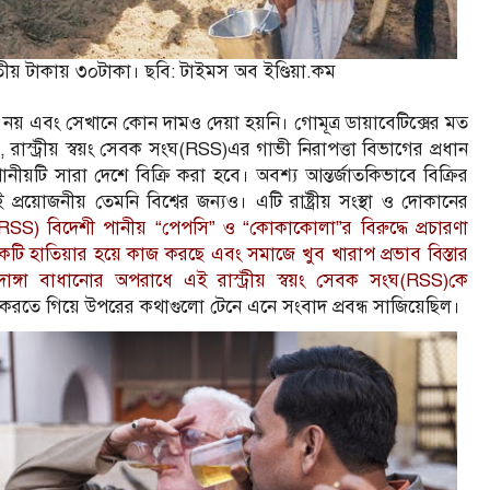
রতীয় টাকায় ৩০টাকা। ছবি: টাইমস অব ইণ্ডিয়া.কম
নয় এবং সেখানে কোন দামও দেয়া হয়নি। গোমূত্র ডায়াবেটিক্সের মত
্রীয় স্বয়ং সেবক সংঘ(RSS)এর গাভী নিরাপত্তা বিভাগের প্রধান
়টি সারা দেশে বিক্রি করা হবে। অবশ্য আন্তর্জাতকিভাবে বিক্রির
প্রয়োজনীয় তেমনি বিশ্বের জন্যও। এটি রাষ্ট্রীয় সংস্থা ও দোকানের
ংঘ(RSS) বিদেশী পানীয় “পেপসি” ও “কোকাকোলা”র বিরুদ্ধে প্রচারণা
একটি হাতিয়ার হয়ে কাজ করছে এবং সমাজে খুব খারাপ প্রভাব বিস্তার
্গা বাধানোর অপরাধে এই রাস্ট্রীয় স্বয়ং সেবক সংঘ(RSS)কে
করতে গিয়ে উপরের কথাগুলো টেনে এনে সংবাদ প্রবন্ধ সাজিয়েছিল।