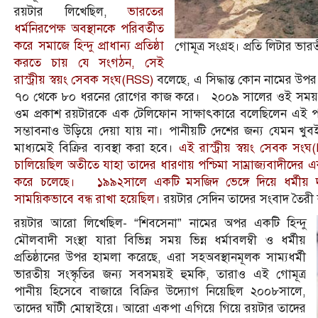
রয়টার লিখেছিল,
ভারতের
ধর্মনিরপেক্ষ অবস্থানকে পরিবর্তীত
করে সমাজে হিন্দু প্রাধান্য প্রতিষ্ঠা
গোমূত্র সংগ্রহ। প্রতি লিটার ভা
করতে চায় যে সংগঠন, সেই
রাস্ট্রীয় স্বয়ং সেবক সংঘ(RSS)
বলেছে, এ সিদ্ধান্ত কোন নামের উপর 
৭০ থেকে ৮০ ধরনের রোগের কাজ করে। ২০০৯ সালের ওই সময়, রাস্ট
ওম প্রকাশ রয়টারকে এক টেলিফোন সাক্ষাৎকারে বলেছিলেন এই পানীয
সম্ভাবনাও উড়িয়ে দেয়া যায় না। পানীয়টি দেশের জন্য যেমন খুবই 
মাধ্যমেই বিক্রির ব্যবস্থা করা হবে।
এই রাস্ট্রীয় স্বয়ং সেবক স
চালিয়েছিল অতীতে যাহা তাদের ধারণায় পশ্চিমা সাম্রাজ্যবাদীদের 
করে চলেছে। ১৯৯২সালে একটি মসজিদ ভেঙ্গে দিয়ে ধর্মীয় দাঙ
সাময়িকভাবে বন্ধ রাখা হয়েছিল।
রয়টার সেদিন তাদের সংবাদ তৈরী 
রয়টার আরো লিখেছিল- “শিবসেনা” নামের অপর একটি হিন্দু
মৌলবাদী সংস্থা যারা বিভিন্ন সময় ভিন্ন ধর্মাবলম্বী ও ধর্মীয়
প্রতিষ্ঠানের উপর হামলা করেছে, এরা সহঅবস্থানমূলক সাম্যধর্মী
ভারতীয় সংস্কৃতির জন্য সবসময়ই হুমকি, তারাও এই গোমূত্র
পানীয় হিসেবে বাজারে বিক্রির উদ্যোগ নিয়েছিল ২০০৮সালে,
তাদের ঘাঁটী মোম্বাইয়ে। আরো একপা এগিয়ে গিয়ে রয়টার তাদের