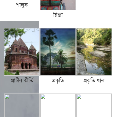
আওয়ামী লীগের এখন করনীয়…
শালুক
রিক্সা
বিলেতে বাঙ্গালী…
গেলো সপ্তাহের কমলগঞ্জ।
প্রাচীন কীর্তি
প্রকৃতি
প্রকৃতি খাল