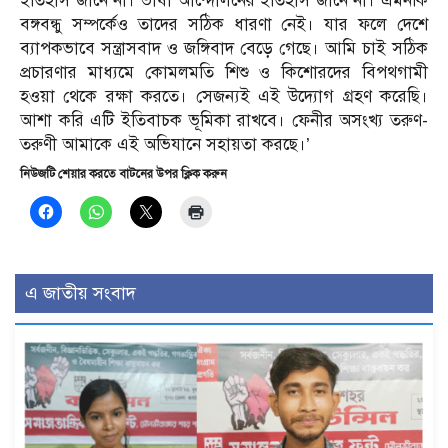
ইতিহাস জানে না। ভাষা আন্দোলনের ইতিহাস জানে না। এমনকি
বঙ্গবন্ধু সম্পর্কেও তাদের সঠিক ধারণা নেই। যার ফলে দেশে
ব্যাপকভাবে সন্ত্রাসবাদ ও জঙ্গিবাদ বেড়ে গেছে। আমি চাই সঠিক
প্রচারণার মাধ্যমে কোমলমতি শিশু ও কিশোরদের বিপথগামী
হওয়া থেকে রক্ষা করতে। সেজন্যই এই উদ্যোগ গ্রহণ করেছি।
আশা করি এটি ইতিবাচক ভূমিকা রাখবে। ফেনীর অসংখ্য তরুণ-
তরুণী আমাকে এই অভিযানে সহায়তা করছে।’
নিউজটি শেয়ার করতে বাটনের উপর ক্লিক করুন
এ জাতীয় সংবাদ