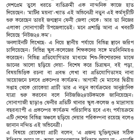
দেশপ্রেম তুলে ধরতে ব্যতিক্রমী এক নান্দনিক কাজে হাত
দিয়েছেন। ‘মাটির ময়না’-খ্যাত এই অভিনেত্রী নতুন এই কর্মসূচীটি
শুরু করেছেন তারই জন্মস্থান ফেনী জেলা থেকে। আর তা নিজের
এলাকা সোনাগাজী উপজেলাতেই। মনে প্রশান্তি আনা এ খবরটি
দিয়েছে ‘নিউজ২৪.কম’।
অনলাইনটি লিখেছে- এ নিয়ে স্থানীয় পর্যায়ে বিভিন্ন স্থানে জরিপ
চালিয়েছেন। বিভিন্ন স্কুল-কলেজের শিক্ষকদের সঙ্গে মতবিনিময়ও
করেছেন। বিভিন্ন প্রতিযোগিতার মাধ্যমে শিশু-কিশোরদের মাঝে
জ্ঞানের আলো ছড়িয়ে দেয়া- বিশেষ করে চিত্রাঙ্কন, বই পড়া,
বিষয়ভিত্তিক রচনা বা প্রবন্ধ লেখা বা প্রতিযোগিতাসহ নানা
আয়োজনে চলবে প্রকল্পের কার্যক্রম। আগামী মে মাসের দ্বিতীয়
সপ্তাহ থেকে রোকেয়া প্রাচী তার এ নতুন কার্যক্রমের আনুষ্ঠানিক
যাত্রা শুরু করবেন বলে নিউজজি২৪ডটকমকে জানিয়েছেন।
সোনাগাজী ছাড়াও ফেনীর প্রতিটি থানার স্কুল-কলেজ ও মাদ্রাসায়
বছরব্যাপী এ প্রকল্পের কার্যক্রম পরিচালিত হবে এবং পর্যায়ক্রমে
এটি দেশের বিভিন্ন অঞ্চলে ছড়িয়ে দেয়ার পরিকল্পনা রয়েছে বলেও
জানান নন্দিত এই অভিনেত্রী।
এ বিষয়ে রোকেয়া প্রাচী বলেন, ‘এ প্রজন্ম মুক্তিযুদ্ধের সঠিক