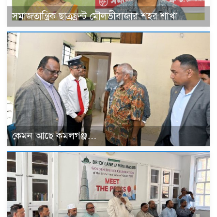
সমাজতান্ত্রিক ছাত্রফ্রন্ট মৌলভীবাজার শহর শাখা
কেমন আছে কমলগঞ্জ…