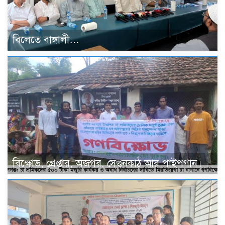
বিলেতে বাঙ্গালী…
বিক্ষোভ, গ্রেপ্তার, অজগর, সেগুনকাঠ আর পাইপগান।