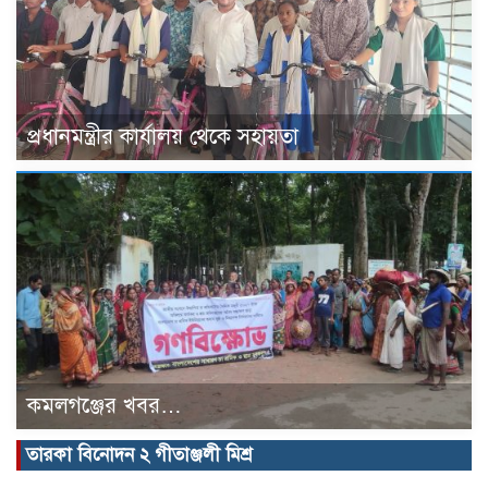
প্রধানমন্ত্রীর কার্যালয় থেকে সহায়তা
কমলগঞ্জের খবর…
তারকা বিনোদন ২ গীতাঞ্জলী মিশ্র