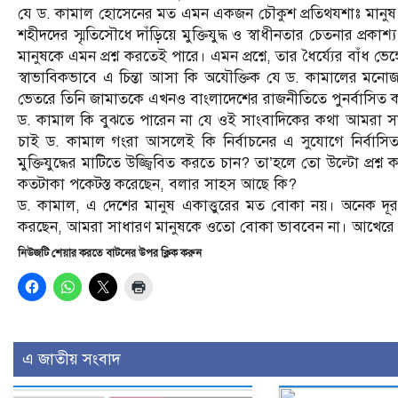
যে ড. কামাল হোসেনের মত এমন একজন চৌকুশ প্রতিথযশাঃ মানুষ একে
শহীদদের স্মৃতিসৌধে দাঁড়িয়ে মুক্তিযুদ্ধ ও স্বাধীনতার চেতনার 
মানুষকে এমন প্রশ্ন করতেই পারে। এমন প্রশ্নে, তার ধৈর্য্যের বাঁ
স্বাভাবিকভাবে এ চিন্তা আসা কি অযৌক্তিক যে ড. কামালের মনো
ভেতরে তিনি জামাতকে এখনও বাংলাদেশের রাজনীতিতে পুনর্বাসিত 
ড. কামাল কি বুঝতে পারেন না যে ওই সাংবাদিকের কথা আমরা স
চাই ড. কামাল গংরা আসলেই কি নির্বাচনের এ সুযোগে নির্বাসিত জ
মুক্তিযুদ্ধের মাটিতে উজ্জ্বিবিত করতে চান? তা’হলে তো উল্টো প্
কতটাকা পকেটস্ত করেছেন, বলার সাহস আছে কি?
ড. কামাল, এ দেশের মানুষ একাত্তুরের মত বোকা নয়। অনেক দূর
করছেন, আমরা সাধারণ মানুষকে ওতো বোকা ভাববেন না। আখেরে আ
নিউজটি শেয়ার করতে বাটনের উপর ক্লিক করুন
এ জাতীয় সংবাদ