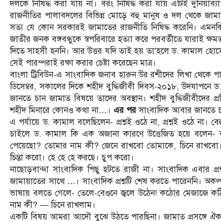
দলকে নিষিদ্ধ করা যায় না। বরং নিষিদ্ধ করা যায় এটিই দুনিয়াব
রাজনীতির পালাবদলের বিভিন্ন মোড়ে বহু মানুষ ‌ও দল থেকে জামা
সত্য যে কোন সরকারই জামাতের রাজনীতি নিষিদ্ধ করেনি। এমনকি
জাতীর জনক বঙ্গবন্ধুকে স্বপরিবারে হত্যা করে পরবর্তীতে যারাই ক্ষ
দিতে সাহসী হননি। আর উত্তর যদি তাই হয় তা’হলে ড. কামাল হ
সেই পারম্পরাই রক্ষা করার চেষ্টা করেছেন মাত্র।
বাংলা ট্রিবিউন-এ সাংবাদিক জনাব হারুন উর রশীদের লিখা থেকে পা‌ও
ডিসেম্বর, সকালের দিকে শহীদ বুদ্ধিজীবী দিবস-২০১৮, উদযাপনে 
জানতে চান জামাত বিষয়ে তাদের অবস্থান। শহীদ বুদ্ধিজীবীদের প
শহীদ মিনারে কোনও কথা না…।
এর পর
সাংবাদিক আবার জানতে চান
এ পর্যায়ে ড. কামাল বলেছিলেন- প্রশ্নই ওঠে না, প্রশ্নই ওঠে না। 
চাইলে ড. কামাল কি এক অজানা কারণে উত্তেজিত হয়ে বলেন- ক
পেয়েছো? তোমার নাম কী? জেনে রাখবো তোমাকে, চিনে রাখবো। প
চিন্তা করো। হে হে হে করছে। চুপ করো।
নাছোড়বান্দা সাংবাদিক পিছু হটতে রাজী না। সাংবাদিক এবার প্র
জামায়াতের সাথে …। সাংবাদিক প্রশ্নটি শেষ করতে পারেননি। অকল
ভাষায় বলতে গেলে- তেলে-বেগুনে জ্বলে উঠেন! কঠোর মেজাজে ক
নাম কী? — চিনে রাখলাম।
একটি বিষয় আমরা আদৌ বুঝে উঠতে পারছিনা। জামাত প্রসঙ্গে ঐক্যফ