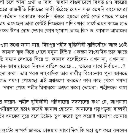
্যাপী চলে আসা প্রথা ‌ও বিধি। স্বাধীন বাঙলাদেশে বিগত ৪৭ বছরের
তের রাজনীতি নিষিদ্ধের দাবী উঠেছে যেমন সত্য তেমনি রহস্যেঘেরা
 বর্তমান সরকার‌ও করেনি। উত্তরে হয়তো কেউ কেউ বলতে পারেন
মতায় এসেছেন তারা কেউই নিজেদের গদি রক্ষার স্বার্থে এমন কাজে হাত
োসেনের উপর দোষ দেয়ার কোন সুযোগ আছে কি? ড. কামাল আমাদের
য়া তথ্যে জানা যায়, মিরপুর শহীদ বুদ্ধিজীবী স্মৃতিসৌধে আজ ১৪ই
ড. কামাল ফুল দিতে গেলে যমুনা টিভি’র একজন সাংবাদিক তার কাছে
্রতি সম্মান দেখাতে গিয়ে ড. কামাল বলেছিলেন- এখন না, এখন না।
- জামায়াতের নিবন্ধন বাতিল হয়েছে…, তাদের সাথে নির্বাচন…?
বেহুদা কথা। তার পর‌ও সাংবাদিক তার দায়ীত্ব বিবেচনায় পুনঃ জানতে
ত পয়সা পেয়েছো এই প্রশ্নগুলো করতে? কার কাছ থেকে পয়সা
য়সা পেয়ে শহীদ মিনারকে অশ্রদ্ধা করো তোমরা। শহীদদের কথা
শ্ন করেন- শহীদ বুদ্ধিজীবী পরিবারের সদস্যদের কথা যে, আপনারা
্পনীয়ভাবে হঠাৎ করেই কামাল হোসেন, আমাদের গড়পড়তা বাঙ্গালী
ঠিণ ধমকের সুরে বলে উঠেন- চুপ করো! চুপ করো!! খামোশ! তোমার
্রন্টের সম্পর্ক জানতে চাওয়ায় সাংবাদিক কি মহা ভুল করে বসলেন