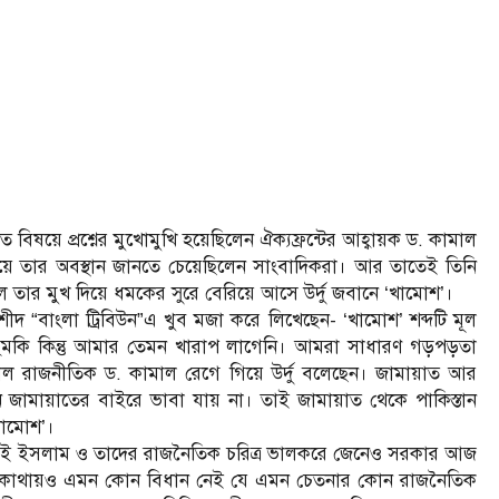
ত বিষয়ে প্রশ্নের মুখোমুখি হয়েছিলেন ঐক্যফ্রন্টের আহ্বায়ক ড. কামাল
়ে তার অবস্থান জানতে চেয়েছিলেন সাংবাদিকরা। আর তাতেই তিনি
লে তার মুখ দিয়ে ধমকের সুরে বেরিয়ে আসে উর্দু জবানে ‘খামোশ’।
দ “বাংলা ট্রিবিউন”এ খুব মজা করে লিখেছেন- ‘খামোশ’ শব্দটি মূল
য় হুমকি কিন্তু আমার তেমন খারাপ লাগেনি। আমরা সাধারণ গড়পড়তা
ল রাজনীতিক ড. কামাল রেগে গিয়ে উর্দু বলেছেন। জামায়াত আর
ামায়াতের বাইরে ভাবা যায় না। তাই জামায়াত থেকে পাকিস্তান
খামোশ’।
 জামাত ই ইসলাম ‌ও তাদের রাজনৈতিক চরিত্র ভালকরে জেনে‌ও সরকার আজ
কোথায়‌ও এমন কোন বিধান নেই যে এমন চেতনার কোন রাজনৈতিক