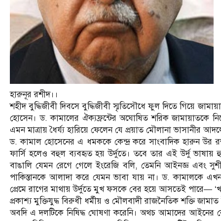
হারুনূর রশীদ।।
শহীদ বুদ্ধিজীবী দিবসে বুদ্ধিজীবী স্মৃতিসৌধে ফুল দিতে গিয়ে জামায়া
হোসেন। ড. কামালের ঐক্যফ্রন্টের অঘোষিত শরিক জামায়াতকে নিয
এমন মাত্রায় ধৈর্য্য হারিয়ে ফেলেন যে প্রয়াত মৌলানা ভাসানীর আদ
ড. কামাল হোসেনের এ ধমককে কেন্দ্র করে সাংবাদিক হারুন উর রশী
ফার্সি হলেও বহুল ব্যবহৃত হয় উর্দুতে। তবে তার এই উর্দু ভাষা
বাঙালি যেমন রেগে গেলে ইংরেজি বলি, তেমনি আইনজ্ঞ এবং সুশী
পাকিস্তানকে আলাদা করে যেমন ভাবা যায় না। ড. কামালকে এখন জ
প্রেমে রাগের মাথায় উর্দুতে মুখ ফসকে বের হয়ে আসতেই পারে— ‘
প্রকাশ্য মুক্তিযুদ্ধ বিরুধী ধর্মীয় ‌ও মৌলবাদী রাজনৈতিক শক্তি
অবদি এ দলটিকে নিষিদ্ধ ঘোষণা করেনি। অথচ আমাদের আইনের 