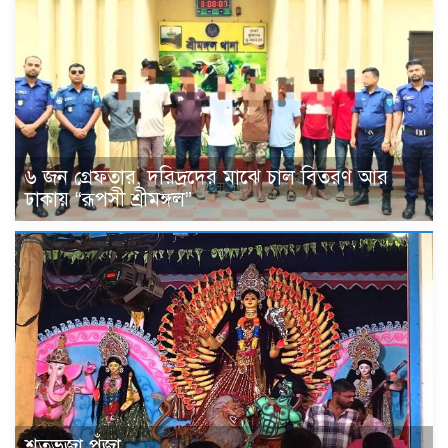
৬ জন গ্রেফতার, দরিদ্রদের মাঝে চাল বিতরণ আর
ঢাকায় “রূপসী শ্রীমঙ্গল”
শতভূজা পূঁজা