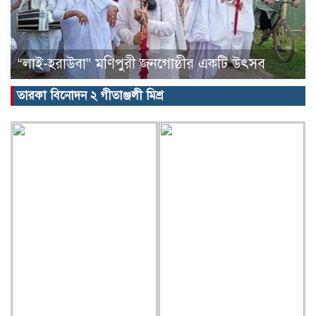
“লাই-হরাউবা” মণিপুরী জনগোষ্ঠীর একটি উৎসব
তারকা বিনোদন ২ গীতাঞ্জলী মিশ্র