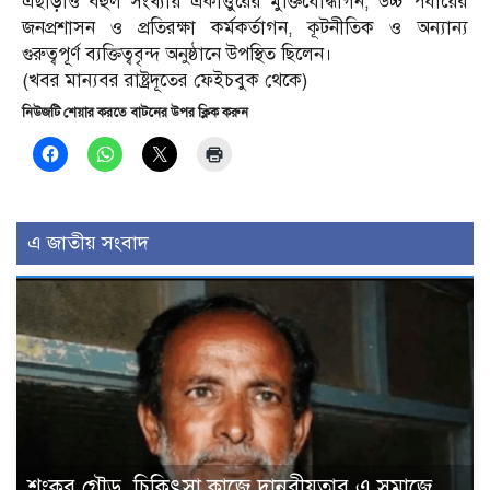
এছাড়াও বহুল সংখ্যায় একাত্তুরের মুক্তিযোদ্ধাগন, উচ্চ পর্যায়ের
জনপ্রশাসন ও প্রতিরক্ষা কর্মকর্তাগন, কূটনীতিক ও অন্যান্য
গুরুত্বপূর্ণ ব্যক্তিত্ববৃন্দ অনুষ্ঠানে উপস্থিত ছিলেন।
(খবর মান্যবর রাষ্ট্রদূতের ফেইচবুক থেকে)
নিউজটি শেয়ার করতে বাটনের উপর ক্লিক করুন
এ জাতীয় সংবাদ
শংকর গৌড়, চিকিৎসা কাজে দানবীয়তার এ সমাজে