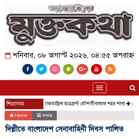
শনিবার, ০৮ অগাস্ট ২০২৬, ০৪:৫৫ অপরাহ্ন
Toggle
navigation
শিরোনাম :
সমাজতান্ত্রিক ছাত্রফ্রন্ট মৌলভীবাজার শহর শাখা
কেমন আছে ক
Home
ভারত
দিল্লীতে বাংলাদেশ সেনাবাহিনী দিবস পালিত