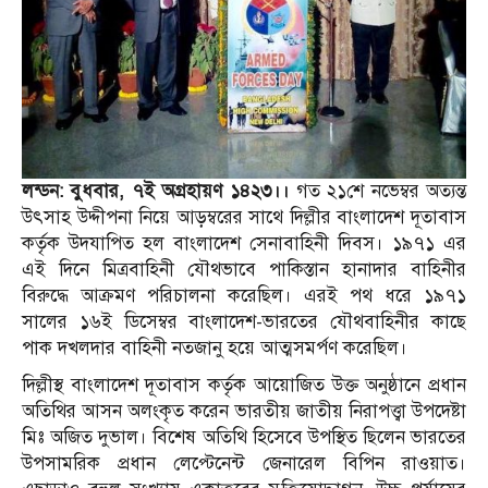
লন্ডন: বুধবার, ৭ই অগ্রহায়ণ ১৪২৩।।
গত ২১শে নভেম্বর অত্যন্ত
উৎসাহ উদ্দীপনা নিয়ে আড়ম্বরের সাথে দিল্লীর বাংলাদেশ দূতাবাস
কর্তৃক উদযাপিত হল বাংলাদেশ সেনাবাহিনী দিবস। ১৯৭১ এর
এই দিনে মিত্রবাহিনী যৌথভাবে পাকিস্তান হানাদার বাহিনীর
বিরুদ্ধে আক্রমণ পরিচালনা করেছিল। এরই পথ ধরে ১৯৭১
সালের ১৬ই ডিসেম্বর বাংলাদেশ-ভারতের যৌথবাহিনীর কাছে
পাক দখলদার বাহিনী নতজানু হয়ে আত্মসমর্পণ করেছিল।
দিল্লীস্থ বাংলাদেশ দূতাবাস কর্তৃক আয়োজিত উক্ত অনুষ্ঠানে প্রধান
অতিথির আসন অলংকৃত করেন ভারতীয় জাতীয় নিরাপত্ত্বা উপদেষ্টা
মিঃ অজিত দুভাল। বিশেষ অতিথি হিসেবে উপস্থিত ছিলেন ভারতের
উপসামরিক প্রধান লেপ্টেনেন্ট জেনারেল বিপিন রাওয়াত।