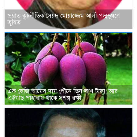
প্রয়াত কূটনীতিক সৈয়দ মোয়াজ্জেম আলী পদ্মভূষণে
ভূষিত
এক কেজি আমের দাম পৌনে তিন লাখ টাকা! আর
এইগাছ পাহারায় থাকে সশস্ত্র রক্ষী