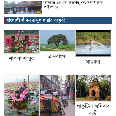
বিক্ষোভ, গ্রেপ্তার, অজগর, সেগুনকাঠ আর
পাইপগান।
বাংগালী জীবন ও মূল ধারার সংস্কৃতি
প্রধানমন্ত্রীর কার্যালয় থেকে সহায়তা
কমলগঞ্জের খবর…
গ্রামবাংলা
শাপলা শালুক
মাছধরা
গৃহবধূর ঝুলন্ত মরদেহ উদ্ধার!
আওয়ামী লীগের এখন করনীয়…
লাকুটিয়া জমিদার
বাড়ী