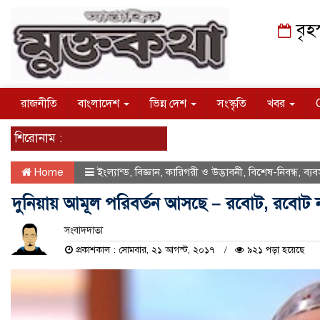
বৃহ
রাজনীতি
বাংলাদেশ
ভিন্ন দেশ
সংস্কৃতি
খবর
শিরোনাম :
Home
ইংল্যান্ড
,
বিজ্ঞান, ‌কারিগরী ও উদ্ভাবনী
,
বিশেষ-নিবন্ধ
,
ব্যব
দুনিয়ায় আমূল পরিবর্তন আসছে – রবোট, রবোট 
সংবাদদাতা
প্রকাশকাল : সোমবার, ২১ আগস্ট, ২০১৭
৯২১ পড়া হয়েছে