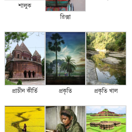
শালুক
বিলেতে বাঙ্গালী…
রিক্সা
গেলো সপ্তাহের কমলগঞ্জ।
সমাজতান্ত্রিক ছাত্র ফ্রন্ট
প্রাচীন কীর্তি
প্রকৃতি
প্রকৃতি খাল