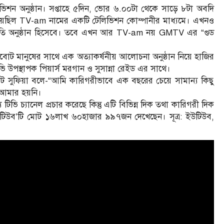
েলিভিশন অনুষ্ঠান। সপ্তাহে ৫দিন, ভোর ৬.০০টা থেকে সাড়ে ৮টা অবদি
রু হয়েছিল TV-am নামের একটি টেলিভিশন কোম্পানীর মাধ্যমে। এখন‌ও
্রভাতি অনুষ্ঠান হিসেবে। তবে এখন আর TV-am নয় GMTV এর “গুড
ট মানুষের সাথে এক অত্যাকর্ষনীয় আলোচনা অনুষ্ঠান নিয়ে হাজির
ি উপস্থাপক পিয়ার্স মরগান ‌ও সুসান্না রেইড এর সাথে।
োট সুফিয়া বলে-“আমি কারিগরীভাবে এক বছরের চেয়ে সামান্য কিছু
আমার হয়নি।
িভি চ্যানেল প্রচার করেছে কিন্তু এটি বিভিন্ন দিক তথা কারিগরী দিক
্ত এ ইউটিউব’টি মোট ১৬লাখ ৬০হাজার ৯৯৭জন দেখেছেন। সূত্র: ইউটিউব,