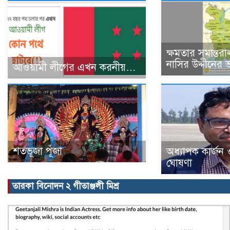
ক্ষমতার সমান্তরা
নাসির উদ্দীনের ভ
আওয়ামী লীগের এখন করনীয়…
শতভূজা পূঁজা
অধ্যাপক কার্জন
ঘোষণা
তারকা বিনোদন ২ গীতাঞ্জলী মিশ্র