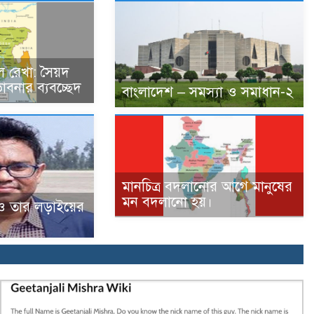
ল রেখা: সৈয়দ
াবনার ব্যবচ্ছেদ
বাংলাদেশ – সমস্যা ও সমাধান-২
মানচিত্র বদলানোর আগে মানুষের
মন বদলানো হয়।
 ও তার লড়াইয়ের