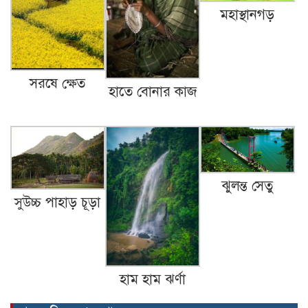
মহাস্থানগড়
সরষে ক্ষেত
হাতে বোনার কাজ
ঝুলন্ত সেতু
সুউচ্চ পাহাড় চূড়া
হাম হাম ঝর্ণা