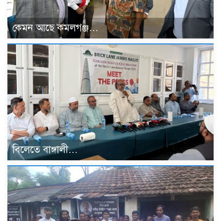
কেমন আছে কমলগঞ্জ…
বিলেতে বাঙ্গালী…