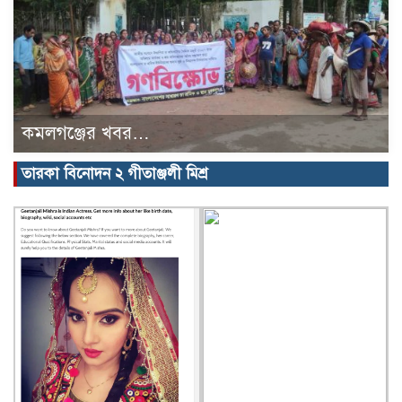
কমলগঞ্জের খবর…
তারকা বিনোদন ২ গীতাঞ্জলী মিশ্র