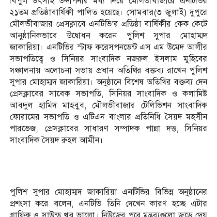
বিপুল উৎসাহ উদ্দীপনার মধ্য দিয়ে মৌলভীবাজারে এনটিভির
২১তম প্রতিষ্ঠাবার্ষিকী পালিত হয়েছে। সোমবার(৩ জুলাই) দুপুরে
মৌলভীবাজার প্রেসক্লাবে এনটিভি’র প্রতিষ্ঠা বার্ষিকীর কেক কেটে
আনুষ্ঠানিকভাবে উদ্বোধন করেন পুলিশ সুপার মোহাম্মদ
জাকারিয়া। এনটিভির স্টাফ করেসপনডেন্ট এস এম উমেদ আলীর
সভাপতিত্বে ও সিনিয়র সাংবাদিক নজরুল ইসলাম মুহিবের
সঞ্চালনায় অলোচনা সভায় প্রধান অতিথির বক্তব্য রাখেন পুলিশ
সুপার মোহাম্মদ জাকারিয়া। অনুষ্ঠানে বিশেষ অতিথির বক্তব্য দেন
প্রেসক্লাবের সাবেক সভাপতি, সিনিয়র সাংবাদিক ও কলামিষ্ট
আবদুল হামিদ মাহবুব, মৌলভীবাজার টেলিভিশন সাংবাদিক
ফোরামের সভাপতি ও এটিএন বাংলার প্রতিনিধি সৈয়দ মহসীন
পারভেজ, প্রেসক্লাবের সাধারণ সম্পাদক পান্না দত্ত, সিনিয়র
সাংবাদিক সৈয়দ রুহল আমীন।
পুলিশ সুপার মোহাম্মদ জাকারিয়া এনটিভির বিভিন্ন অনুষ্ঠানের
প্রশংসা করে বলেন, এনটিভি তিনি দেখেন কারণ হচ্ছে এটার
গ্রাফিক ও সাউন্ড খুব ভালো। নিউজের পরে মন্তব্যগুলো জুড়ে দেয়