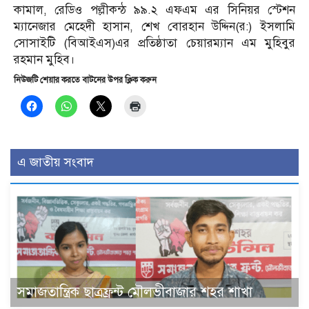
কামাল, রেডিও পল্লীকন্ঠ ৯৯.২ এফএম এর সিনিয়র স্টেশন
ম্যানেজার মেহেদী হাসান, শেখ বোরহান উদ্দিন(র:) ইসলামি
সোসাইটি (বিআইএস)এর প্রতিষ্ঠাতা চেয়ারম্যান এম মুহিবুর
রহমান মুহিব।
নিউজটি শেয়ার করতে বাটনের উপর ক্লিক করুন
এ জাতীয় সংবাদ
সমাজতান্ত্রিক ছাত্রফ্রন্ট মৌলভীবাজার শহর শাখা