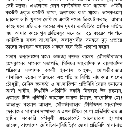
সেই মন্তব্য। এগুলোতে কোন রাজনৈতিক কথা থাকেনা। প্রতিটা
কন্টেন্ট প্রকৃত কন্টেন্ট থাকে, জনগনের কথা থাকে। অনেকগুলো
চ্যানেল আমি খুললে দেখি যে একটা নয়েজ ক্রিয়েট করছে। আমার
কাছে মনে এটি এক ধরনের শব্দ দূষণ। এনটিভি’র গ্রাফিক সাউন্ড
এটা আমার কাছে খুব শ্রুতিমধুর মনে হয়। ২১ বছরের পদার্পনে
এনটিভি’র সকল সাংবাদিক, কলাকুশলীর সমন্বয়ে দৃঢ় প্রত্যয়ে
তাদের অগ্রযাত্রা অব্যাহত থাকবে বলে তিনি প্রত্যাশা করেন।
সভায় অন্যান্যদের মধ্যে শুভেচ্ছা বক্তব্য রাখেন, মৌলভীবাজার
প্রেসক্লাবের সাবেক সভাপতি, সিনিয়র সাংবাদিক ও বাংলারদিন
পত্রিকার সম্পাদক বকসী ইকবাল আহমদ, মৌলভীবাজার
সামাজিক উন্নয়ন পরিষদের সভাপতি ও বিশিষ্ট নাট্যকার খালেদ
চৌধুরী, দৈনিক জনকন্ঠ ও বাংলাভিশন প্রতিনিধি সৈয়দ হুমায়েদ
আলী শাহীন, দিপ্তটিভি প্রতিনিধি বকসি মিছবাহ উর রহমান,
একাত্তর টিভি প্রতিনিধি আহমেদ ফারুক মিল্লাদ, সাংবাদিক মোঃ
আজাদুর রহমান আজাদ, মৌলভীবাজার টেলিভিশন সাংবাদিক
ফোরামের সাধারণ সম্পাদক ও এখন টিভির জেলা প্রতিনিধি এম এ
হামিদ, সরকারি কৌসুলী এডভোকেট আনোয়ারুল ইসলাম
জাবেদ, বাংলাদেশ টেলিভিশন(বিটিভি)’র জেলা প্রতিনিধি হাসানাত