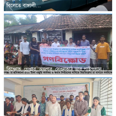
বিলেতে বাঙ্গালী…
বিক্ষোভ, গ্রেপ্তার, অজগর, সেগুনকাঠ আর পাইপগান।