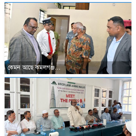
কেমন আছে কমলগঞ্জ…