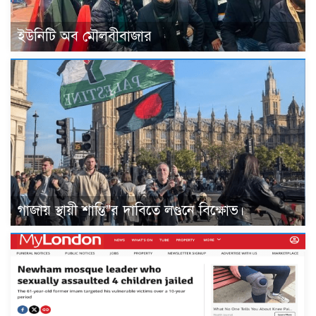
ইউনিটি অব মৌলবীবাজার
গাজায় স্থায়ী শান্তি”র দাবিতে লণ্ডনে বিক্ষোভ।