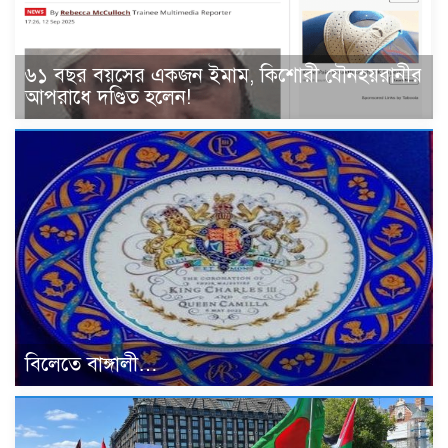
৬১ বছর বয়সের একজন ইমাম, কিশোরী যৌনহয়রানীর
আপরাধে দণ্ডিত হলেন!
বিলেতে বাঙ্গালী…