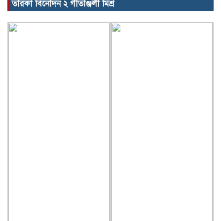
তারকা বিনোদন ২ গীতাঞ্জলী মিশ্র