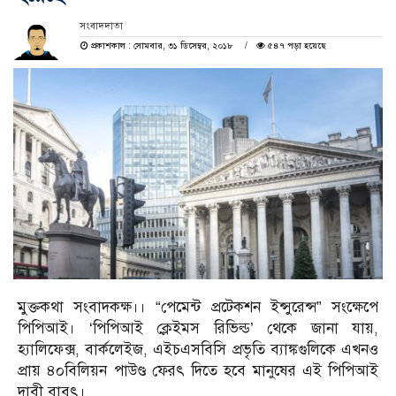
সংবাদদাতা
প্রকাশকাল : সোমবার, ৩১ ডিসেম্বর, ২০১৮
৫৪৭ পড়া হয়েছে
মুক্তকথা সংবাদকক্ষ।। “পেমেন্ট প্রটেকশন ইন্সুরেন্স” সংক্ষেপে
পিপিআই। ‘পিপিআই ক্লেইমস রিভিল্ড’ থেকে জানা যায়,
হ্যালিফেক্স, বার্কলেইজ, এইচএসবিসি প্রভৃতি ব্যাঙ্কগুলিকে এখন‌ও
প্রায় ৪০বিলিয়ন পাউণ্ড ফেরৎ দিতে হবে মানুষের এই পিপিআই
দাবী বাবৎ।