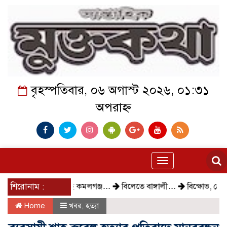
বৃহস্পতিবার, ০৬ অগাস্ট ২০২৬, ০১:৩১
অপরাহ্ন
Toggle
navigation
শিরোনাম :
কেমন আছে কমলগঞ্জ…
বিলেতে বাঙ্গালী…
বিক্ষোভ, গ্রেপ্তার
Home
খবর
,
হত্যা