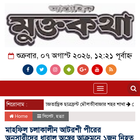
শুক্রবার, ০৭ অগাস্ট ২০২৬, ১২:২১ পূর্বাহ্ন
Toggle
navigation
শিরোনাম :
সমাজতান্ত্রিক ছাত্রফ্রন্ট মৌলভীবাজার শহর শাখা
কেমন আছে
Home
সিলেট
,
হত্যা
মাহফিল চলাকালীন আটরশী পীরের
অনুসারীদের ধারাল অস্ত্রের আক্রমনে ১জন নিহত