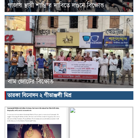
গাজায় স্থায়ী শান্তি”র দাবিতে লণ্ডনে বিক্ষোভ।
বাম জোটের বিক্ষোভ
তারকা বিনোদন ২ গীতাঞ্জলী মিশ্র