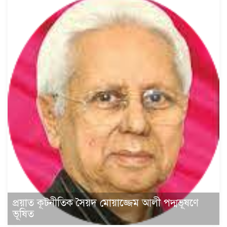
প্রয়াত কূটনীতিক সৈয়দ মোয়াজ্জেম আলী পদ্মভূষণে
ভূষিত