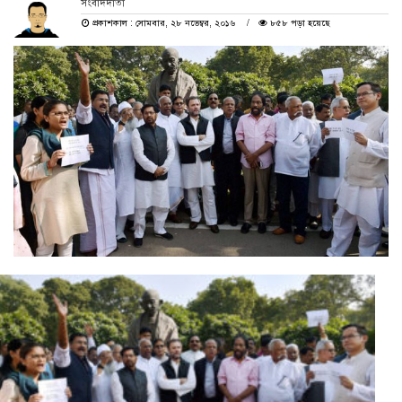
সংবাদদাতা
প্রকাশকাল : সোমবার, ২৮ নভেম্বর, ২০১৬
৮৫৮ পড়া হয়েছে