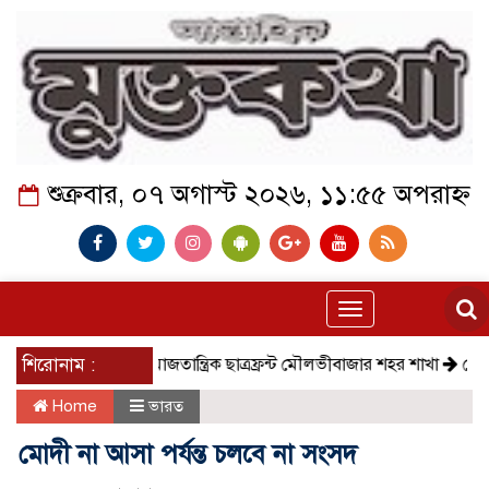
শুক্রবার, ০৭ অগাস্ট ২০২৬, ১১:৫৫ অপরাহ্ন
Toggle
navigation
শিরোনাম :
সমাজতান্ত্রিক ছাত্রফ্রন্ট মৌলভীবাজার শহর শাখা
কেমন আছে ক
Home
ভারত
মোদী না আসা পর্যন্ত চলবে না সংসদ