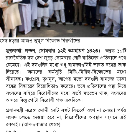
ংসদ চত্বরে আজও তুমুল বিক্ষোভ বিরুধীদের
মুক্তকথা: লন্ডন, সোমবার ১২ই অগ্রহায়ণ ১৪২৩।।
অন্তত ১০টি
রাজনৈতিক দল দেশ জুড়ে সোমবার নোট বাতিলের প্রতিবাদে পথে
নেমেছে। এই দলগুলির মধ্যে শুধু বামদলগুলিই ভারত বন্ধের ডাক
দিয়েছে। অন্যদের কর্মসূচি মিটিং-মিছিল-বিক্ষোভের মধ্যে
সীমাবদ্ধ। কংগ্রেস, তৃণমূল, আপের মতো দলগুলি বামদের ডাকা
বন্ধের সিদ্ধান্তের বিরোধিতাও করেছে। তবে প্রতিবাদের পন্থা নিয়ে
সংসদের বাইরে বিরোধীদের মধ্যে যতই মতভেদ থাক, সংসদের
অন্দরে কিন্তু গোটা বিরোধী পক্ষ একদিকে।
প্রধানমন্ত্রী নরেন্দ্র মোদী নোট সঙ্কট বিতর্কে অংশ না নেওয়া পর্যন্ত
সংসদ চলতে দেওয়া হবে না, বিরোধীদের অবস্থান সংসদে এই
রকমই। (আনন্দবাজার থেকে)