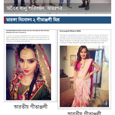
অবৈধ বালু পরিবহন, অতঃপর…
তারকা বিনোদন ২ গীতাঞ্জলী মিশ্র
ভারতীয় গীতাঞ্জলী
ভারতীয় গীতাঞ্জলী