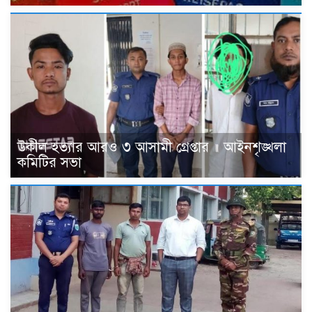
উকীল হত্যার আরও ৩ আসামী গ্রেপ্তার ॥ আইনশৃঙ্খলা
কমিটির সভা