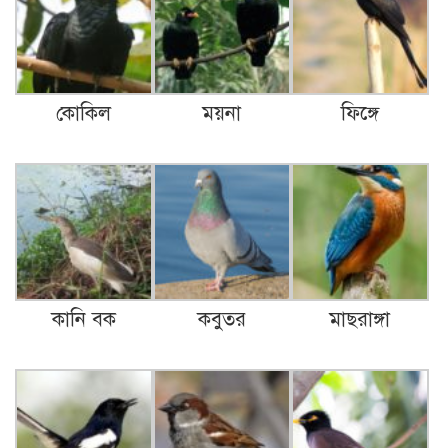
কোকিল
ময়না
ফিঙ্গে
কানি বক
কবুতর
মাছরাঙ্গা