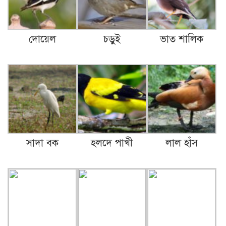
দোয়েল
চড়ুই
ভাত শালিক
সাদা বক
হলদে পাখী
লাল হাঁস