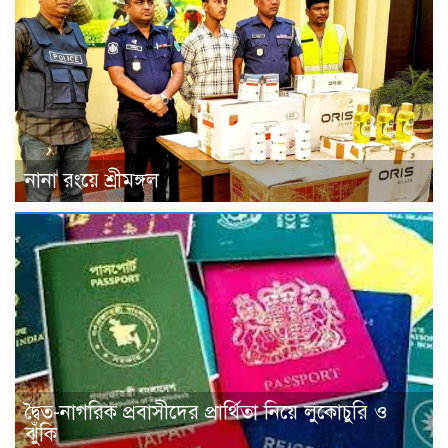
নানা রংয়ে শ্রীমঙ্গল
দ্বৈত-নাগরিক প্রবাসীদের প্রার্থিতা নিয়ে লুকোচুরি ও
ঝুঁকি