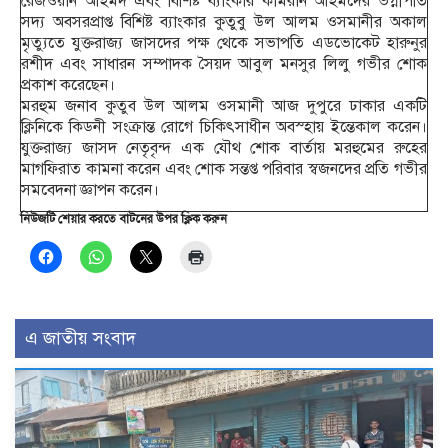
রেজওয়ান আহমদ এবং বিশিষ্ট ব্যাংকার কামরান আহমদের ভগ্নীপতি
সদ্য অবসরপ্রাপ্ত বিশিষ্ট ব্যাংকার কুতুবু উল আলম ওসমানীর অকাল
মৃত্যুতে যুক্তরাজ্য জাসদের পক্ষ থেকে সভাপতি এডভোকেট হারুনুর
রশীদ এবং সাধারন সম্পাদক সৈয়দ আবুল মনসুর লিলু গভীর শোক
প্রকাশ করেছেন।
মরহুম জনাব কুতুব উল আলম ওসমানী আজ দুপুরে ঢাকার একটি
ক্লিনিকে কিডনী সংক্রান্ত রোগে চিকিৎসাধীন অবস্হায় ইন্তেকাল করেন।
যুক্তরাজ্য জাসদ নেতৃবৃন্দ এক যৌথ শোক বার্তায় মরহুমের রুহের
মাগফিরাত কামনা করেন এবং শোক সন্তপ্ত পরিবার স্বজনদের প্রতি গভীর
সমবেদনা জ্ঞাপন করেন।
নিউজটি শেয়ার করতে বাটনের উপর ক্লিক করুন
এ জাতীয় সংবাদ