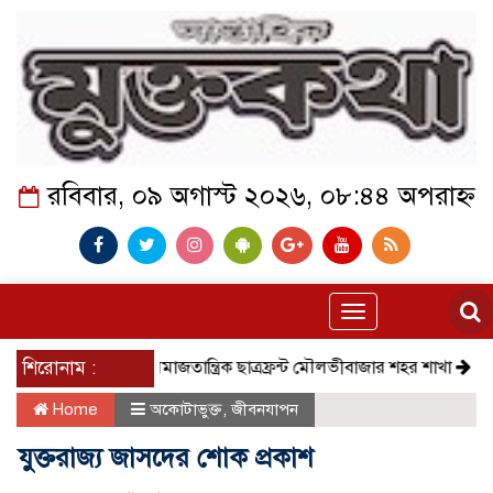
রবিবার, ০৯ অগাস্ট ২০২৬, ০৮:৪৪ অপরাহ্ন
Toggle
navigation
শিরোনাম :
সমাজতান্ত্রিক ছাত্রফ্রন্ট মৌলভীবাজার শহর শাখা
কেমন আছে ক
Home
অকোটাভুক্ত
,
জীবনযাপন
যুক্তরাজ্য জাসদের শোক প্রকাশ