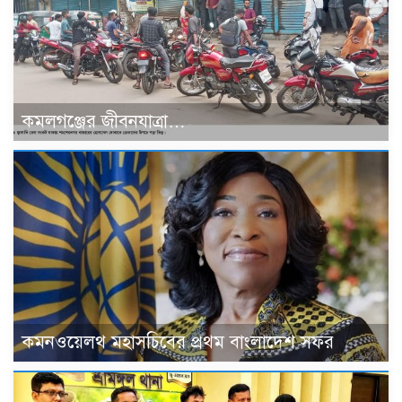
কমলগঞ্জের জীবনযাত্রা…
কমনওয়েলথ মহাসচিবের প্রথম বাংলাদেশ সফর