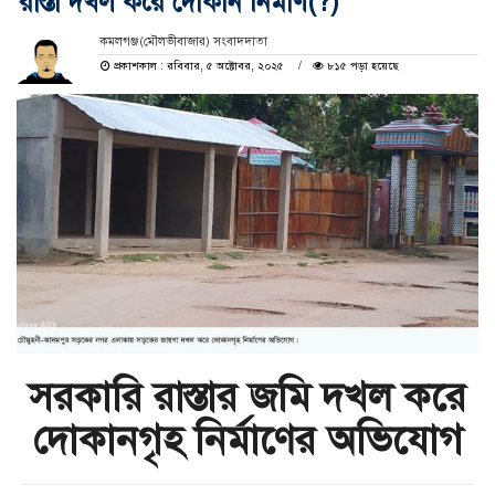
রাস্তা দখল করে দোকান নির্মাণ(?)
কমলগঞ্জ(মৌলভীবাজার) সংবাদদাতা
প্রকাশকাল : রবিবার, ৫ অক্টোবর, ২০২৫
৮১৫ পড়া হয়েছে
সরকারি রাস্তার জমি দখল করে
দোকানগৃহ নির্মাণের অভিযোগ