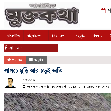
শন
রাজনীতি
বাংলাদেশ
ভিন্ন দেশ
সংস্কৃতি
খবর
শিরোনাম :
Home
সংস্কৃতি
লালচে মুড়ি আর চড়ুই ভাতি
সংবাদদাতা
প্রকাশকাল : রবিবার, ১০ ফেব্রুয়ারী, ২০১৯
১৪৬০ পড়া হয়েছে