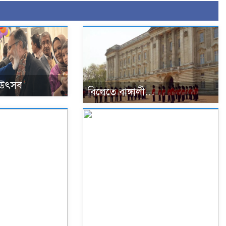
 উৎসব
বিলেতে বাঙ্গালী…