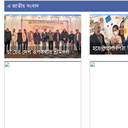
এ জাতীয় সংবাদ
হয়ে গেলো পিঠা
চা’য়ের দেশ রূপকথার শ্রীমঙ্গল