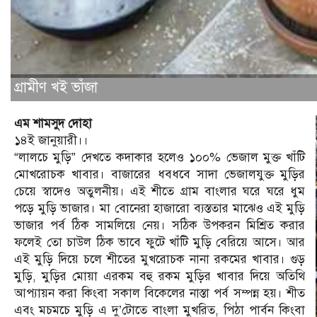
গ্রামীণ খই ভাঁজা
এম শামসুদ দোহা
১৪ই জানুয়ারী।।
“লালচে মুড়ি” দেখতে কদাকার হলেও ১০০% ভেজাল মুক্ত খাঁটি
মোখরোচক খাবার। বাজারের ধবধবে সাদা ভেজালযুক্ত মুড়ির
চেয়ে স্বাদেও অতুলনীয়। এই শীতে গ্রাম বাংলার ঘরে ঘরে ধুম
পড়ে মুড়ি ভাজার। মা বোনেরা হাজারো ব্যস্ততার মাঝেও এই মুড়ি
ভাজার পর্ব ঠিক সামলিয়ে নেয়। সঠিক উপকরন মিশ্রিত করার
ফলেই তো চাউল ঠিক ভাবে ফুটে খাঁটি মুড়ি বেরিয়ে আসে। আর
এই মুড়ি দিয়ে চলে শীতের মুখরোচক নানা রকমের খাবার। গুড়
মুড়ি, মুড়ির মোয়া এরকম বহু রকম মুড়ির খাবার দিয়ে অতিথি
আপ্যায়ন করা কিংবা সকাল বিকেলের নাস্তা পর্ব সম্পন্ন হয়। শীত
এবং মচমচে মুড়ি এ দু’টোতে বাংলা মুখরিত, পিঠা পার্বন কিংবা