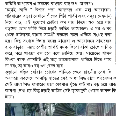
অতিথি আপ্যায়ন এ সময়ের বাংলার ব্যস্ত রূপ, অপরূপ।
“চড়াই ভাতি ” উপচে পড়া আনন্দের এক মহা আয়োজন।
পরিবারের বড়রা যেখানে শীতের পিঠা পার্বণ এবং সদুর( মেহমান)
নিয়ে ব্যস্ত, এই সুযোগে ছোটরা কম যায় কিসে! শুরু হয়ে যায়
বড়দের চোখ ফাঁকি দিয়ে চড়াই ভাতির আয়োজন। এ ঘর ও ঘর
থেকে চাউলসহ রান্নার সামগ্রী বড়দের নজর এড়িয়ে সংগ্রহ করা
হয়। কিছু সংখ্যক উদার মনের মায়েরা এ আয়োজনে সাহায্যের
হাত বাড়ায়। নয়ত বেশীর ভাগই ধমক কিংবা বাঁকা চোখে শাসিত
করে, ঘরে খাওয়া বন্ধ হবে বলে জানিয়ে দেয়। মায়েদের শাসন
কিংবা ধমক কোনটাই এই মহা আয়োজনকে থামিয়ে দিতে পারে
না বরং তা আরও বহু গুণ বেড়ে যায়।
কুড়ানো খড়ির ধোঁয়ায় চোখের পানিতে ভেসে রাধুনীর সেই কি
অবস্হা! অবশেষে আনাড়ি হাতের সেই আধা সিদ্ধ রান্না পরিবেশন করা
সেই আধা সিদ্ধ খাবারের মজা কোথাও খুঁজে পাই না। বড় হয়ে আ
জায়গা দেখা হয় কিন্তু চড়াই ভাতির সেই লুকোচুরী খেলার আনন্দ কি
টানে।