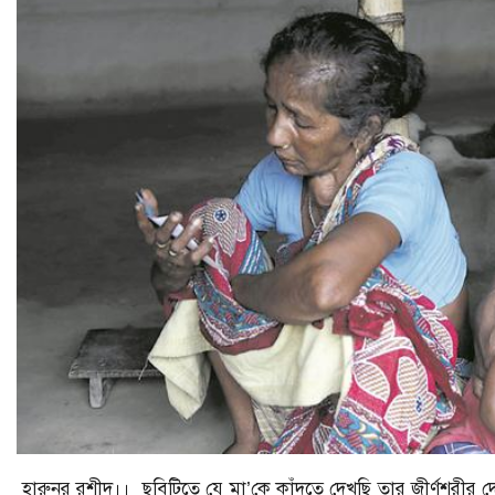
হারুনূর রশীদ।। ছবিটিতে যে মা’কে কাঁদতে দেখছি তার জীর্ণশরীর দ