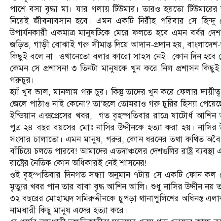
পাশে বসা বৃদ্ধা মা। যার গলায় টিউমার। তারও হয়তো টিউমারের
নিয়েই জীবনাবসান হবে। এমন একটি নিরীহ পরিবার সে হিন্দ
উপার্যনকারী একমাত্র মানুষটিকে মেরে ফলতে হবে এমন বর্বর 
জড়িত, গাড়ী বোঝাই গরু সীমান্ত দিয়ে আদান-প্রদান হয়, বাংলাদে
কিছুই বলে না। ওখানেতো বলার কারো সাহস নেই। কোন দিন হবে 
কেমন সে প্রশাসন! ৩ তিনটা মানুষকে খুন করে নিল প্রশাসন কিছু
গরুচুর।
হ্যাঁ খুব ভাল, মানলাম গরু চুর। কিন্তু তাদের খুন করে ফেলার দায
জেলে পাঠাও নাই কেনো? তা’হলে তোমরাও গরু চুরির হিস্যা পেয়েছো 
ইন্ডিয়ান এক্সপ্রেসের খবর, গত বৃহস্পতিবার রাত্রে ষাটোর্ধ আশিন
পুত্র ২৪ বছর বয়সের মোঃ নাসির উদ্দীনকে হত্যা করা হয়। নাসির
সংসার চালাতো। এমন মানুষ, গরুর, কোন ধরনের তথা কথিত অবৈধ ব্
বাঁচিয়ে চলতে পারবে! আমাদের এতদাঞ্চলের দেশগুলির রাষ্ট্র ব্যবস্
রাষ্ট্রের নৈতিক কোন অধিকারই নেই শাসনের!
ওই বৃহস্পতিবার দিনগত সন্ধ্যা অনুমান ৭টায় সে একটি ফোন কল প
মৃত্যুর খবর পান তার বাবা বৃদ্ধ আশিন আলি। শুধু নাসির উদ্দীন 
৩২ বছরের মোহাম্মদ সমিরুদ্দীনকে চুপড়া থানাপুলিশের অধিনস্ত এলাকায়
নামধারী কিছু মানুষ এদের হ্ত্যা করে।