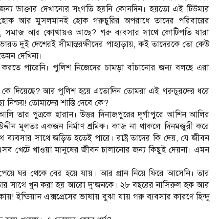
 জন্য ডাক্তার দেখানোর সংগতি হয়নি কোনদিন। হয়তো এই টিউমার
ু হোক আর মুসলমানই হোক গরুচুরির অপরাধে তাদের পরিবারের
দেশ, সমাজ আর কোথায়ও আছে? গরু ব্যবসার সাথে কোটিপতি যারা
শ-ভারত দুই দেশেরই সীমান্তরক্ষীদের পাহাড়ায়, কই তাদেরকে তো কেউ
তেমন দেখিনা।
ই করতে পারেনি। পুলিশ নিজেদের চামড়া বাঁচানোর জন্য বলছে এরা
়ীত্ব কে দিয়েছে? আর পুলিশ হয়ে এতোদিন তোমরা এই গরুচুরদের ধরে
নিশ্চয়! তোমাদের শাস্তি দেবে কে?
 আলি তার পুত্রকে হারান। উত্তর দিনাজপুরের দূর্গাপুরে আশিন আলির
 উদ্দীন মূলতঃ একজন নির্মাণ শ্রমিক। কাজ না থাকলে দিনমজুরী করে
যবসার সাথে জড়িত হতেই পারে। রাষ্ট্র তাদের কি দেয়, যে জীবন
থা এসব খেটে খাওয়া মানুষের জীবন চালানোর জন্য কিছুই দেয়না। এমন
েয়ে ঘর থেকে বের হয়ে যায়। আর প্রান নিয়ে ফিরে আসেনি। তার
নয় তার সাথে খুন করা হয় আরো দু’জনকে। ২৮ বছরের নাসিরুল হক আর
! ইন্ডিয়ান এক্সপ্রেসের ভাষায় বুঝা যায় গরু ব্যবসার কারণে হিন্দু