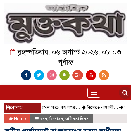
বৃহস্পতিবার, ০৬ অগাস্ট ২০২৬, ০৮:০৩
পূর্বাহ্ন
Toggle
navigation
শিরোনাম :
কেমন আছে কমলগঞ্জ…
বিলেতে বাঙ্গালী…
বিক্ষোভ, 
Home
খবর
,
বিনোদন
,
স্বাধীনতা দিবস