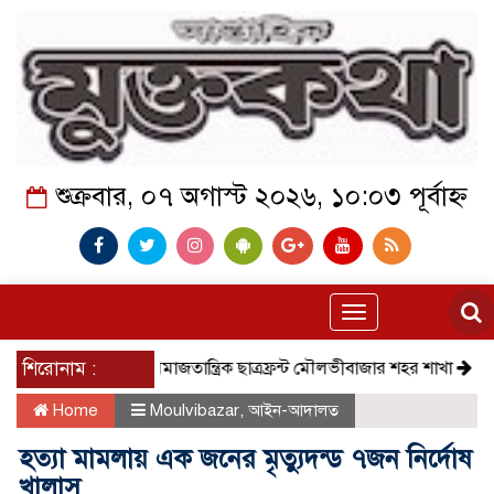
শুক্রবার, ০৭ অগাস্ট ২০২৬, ১০:০৩ পূর্বাহ্ন
Toggle
navigation
শিরোনাম :
সমাজতান্ত্রিক ছাত্রফ্রন্ট মৌলভীবাজার শহর শাখা
কেমন আ
Home
Moulvibazar
,
আইন-আদালত
হত্যা মামলায় এক জনের মৃত্যুদন্ড ৭জন নির্দোষ
খালাস