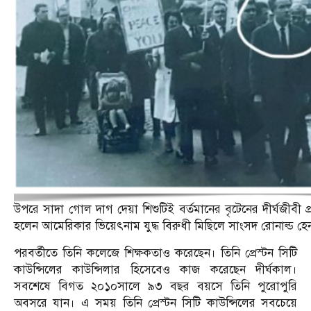
উপরে সাদা গোল দাগ দেয়া শিশুটিই বর্তমানের বৃটেনের দীর্ঘজীবী প
হলেন আমেরিকার ভিয়েৎনাম যুদ্ধ বিরুধী মিছিলে সাংসদ রোনাল্ড হেনরি
পরবর্তীতে তিনি কলেজে শিক্ষকতাও করেছেন। তিনি প্রেস্টন সিটি
কাউন্সিলের কাউন্সিলার হিসেবেও কাজ করেছেন দীর্ঘকাল।
সবশেষে বিগত ২০১০সালে ৯৩ বছর বয়সে তিনি পুরোপুরি
অবসরে যান। এ সময় তিনি প্রেস্টন সিটি কাউন্সিলের সবচেয়ে