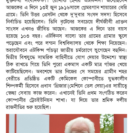
মুক্তকথা সংবাদকক্ষ।। রোনাল্ড হেনরি এটকিনস। জন্মেছিলেন
আজকের এ দিনে ১৩ই জুন ১৯১৬সালে গ্লেমরগান শায়ারের বেরি
গ্রামে। তিনি উত্তর প্রেসটন থেকে দু’দুবার সংসদ সদস্য হিসেবে
নির্বাচিত হয়েছিলেন। তিনি বৃটেনের সবচেয়ে দীর্ঘজীবী প্রাক্তন
সাংসদ এখনও জীবিত আছেন। আজকের এ দিনে তার বয়স
হয়েছে ১০৩ বছর। এটকিনস বাল্যে তার গ্রামের গ্রামার স্কুলে
পড়েছেন এবং পরে লন্ডন বিশ্ববিদ্যালয় থেকে শিক্ষা নিয়েছেন।
ভরাযৌবনে এটকিন্স পাঁচড়া জাতীয় চর্মরোগে ভুগেছেন বহুদিন।
দ্বিতীয় বিশ্বযুদ্ধে সামরিক বাহিনীতে যোগ দেয়ার উদ্দেশ্যে স্বাস্থ্য
ঠিক রাখতে গিয়ে তিনি পুরো একমাস একটি মাত্র গাঁজর খেয়ে
কাটিয়েছিলেন। অবশেষে তার নিজের সে সময়ের গ্রামীন শহর
বেরীতে প্রতিষ্ঠিত একটি কেমিকেল কোম্পানীতে যুদ্ধকালীন
শিল্পকর্মী হিসেবে প্রধান ‘গ্রিজার'(মেশিনে তেল দেয়া)এর দায়ীত্বে
স্বেচ্ছা সেবায় কাজ করেন। এখানেই তিনি প্রথম সংগঠিত করেন
কোম্পানীর ট্রেডইউনিয়ন শাখা। যা দিয়ে তার শ্রমিক দলীয়
রাজনীতির শুরু হয়েছিল।