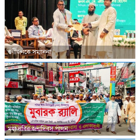
গুণীজনকে সম্মাননা
মহা নবির জন্মদিবস পালন