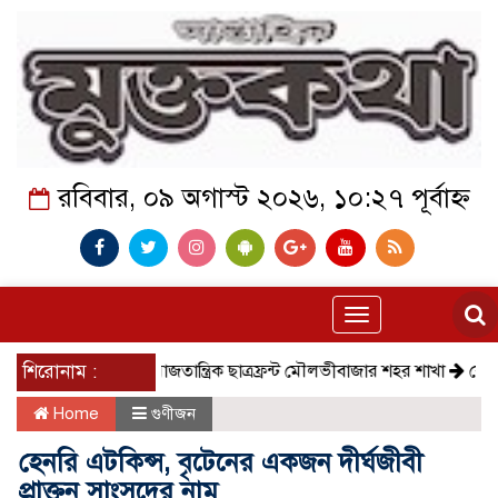
রবিবার, ০৯ অগাস্ট ২০২৬, ১০:২৭ পূর্বাহ্ন
Toggle
navigation
শিরোনাম :
সমাজতান্ত্রিক ছাত্রফ্রন্ট মৌলভীবাজার শহর শাখা
কেমন আছে কমলগ
Home
গুণীজন
হেনরি এটকিন্স, বৃটেনের একজন দীর্ঘজীবী
প্রাক্তন সাংসদের নাম