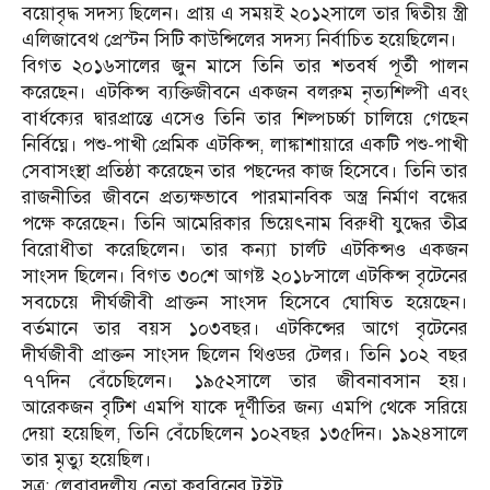
বয়োবৃদ্ধ সদস্য ছিলেন। প্রায় এ সময়ই ২০১২সালে তার দ্বিতীয় স্ত্রী
এলিজাবেথ প্রেস্টন সিটি কাউন্সিলের সদস্য নির্বাচিত হয়েছিলেন।
বিগত ২০১৬সালের জুন মাসে তিনি তার শতবর্ষ পূর্তী পালন
করেছেন। এটকিন্স ব্যক্তিজীবনে একজন বলরুম নৃত্যশিল্পী এবং
বার্ধক্যের দ্বারপ্রান্তে এসেও তিনি তার শিল্পচর্চ্চা চালিয়ে গেছেন
নির্বিঘ্নে। পশু-পাখী প্রেমিক এটকিন্স, লাঙ্কাশায়ারে একটি পশু-পাখী
সেবাসংস্থা প্রতিষ্ঠা করেছেন তার পছন্দের কাজ হিসেবে। তিনি তার
রাজনীতির জীবনে প্রত্যক্ষভাবে পারমানবিক অস্ত্র নির্মাণ বন্ধের
পক্ষে করেছেন। তিনি আমেরিকার ভিয়েৎনাম বিরুধী যুদ্ধের তীব্র
বিরোধীতা করেছিলেন। তার কন্যা চার্লট এটকিন্সও একজন
সাংসদ ছিলেন। বিগত ৩০শে আগষ্ট ২০১৮সালে এটকিন্স বৃটেনের
সবচেয়ে দীর্ঘজীবী প্রাক্তন সাংসদ হিসেবে ঘোষিত হয়েছেন।
বর্তমানে তার বয়স ১০৩বছর। এটকিন্সের আগে বৃটেনের
দীর্ঘজীবী প্রাক্তন সাংসদ ছিলেন থিওডর টেলর। তিনি ১০২ বছর
৭৭দিন বেঁচেছিলেন। ১৯৫২সালে তার জীবনাবসান হয়।
আরেকজন বৃটিশ এমপি যাকে দূর্ণীতির জন্য এমপি থেকে সরিয়ে
দেয়া হয়েছিল, তিনি বেঁচেছিলেন ১০২বছর ১৩৫দিন। ১৯২৪সালে
তার মৃত্যু হয়েছিল।
সূত্র: লেবারদলীয় নেতা করবিনের টুইট