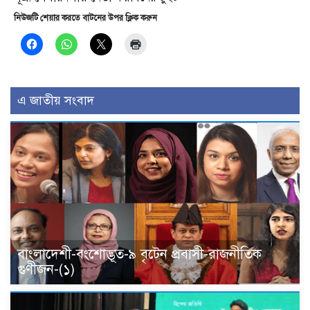
নিউজটি শেয়ার করতে বাটনের উপর ক্লিক করুন
এ জাতীয় সংবাদ
বাংলাদেশী-বংশোদ্ভূত-৯ বৃটেন প্রবাসী-রাজনীতিক
গুণীজন-(১)