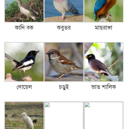
কানি বক
কবুতর
মাছরাঙ্গা
দোয়েল
চড়ুই
ভাত শালিক