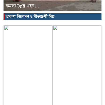
কমলগঞ্জের খবর…
তারকা বিনোদন ২ গীতাঞ্জলী মিশ্র