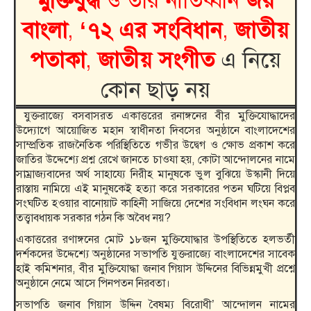
বাংলা
,
‘৭২ এর সংবিধান
,
জাতীয়
পতাকা
,
জাতীয় সংগীত
এ নিয়ে
কোন ছাড় নয়
যুক্তরাজ্যে বসবাসরত একাত্তরের রনাঙ্গনের বীর মুক্তিযোদ্ধাদের
উদ্যোগে আয়োজিত মহান স্বাধীনতা দিবসের অনুষ্ঠানে বাংলাদেশের
সাম্প্রতিক রাজনৈতিক পরিস্থিতিতে গভীর উদ্বেগ ও ক্ষোভ প্রকাশ করে
জাতির উদ্দেশ্যে‍ প্রশ্ন রেখে জানতে চাওযা হয়, কোটা আন্দোলনের নামে
সাম্রাজ্যবাদের অর্থ সাহায্যে নিরীহ মানুষকে ভুল বুঝিয়ে উস্কানী দিয়ে
রাস্তায় নামিয়ে এই মানুষকেই হত্যা করে সরকারের পতন ঘটিয়ে বিপ্লব
সংঘটিত হওয়ার বানোয়াট কাহিনী সাজিয়ে দেশের সংবিধান লংঘন করে
তত্ত্বাবধায়ক সরকার গঠন কি অবৈধ নয়?
একাত্তরের রণাঙ্গনের মোট ১৮জন মুক্তিযোদ্ধার উপস্থিতিতে হলভর্তী
দর্শকদের উদ্দেশ্যে অনুষ্ঠানের সভাপতি যুক্তরাজ্যে বাংলাদেশের সাবেক
হাই কমিশনার, বীর মুক্তিযোদ্ধা জনাব গিয়াস উদ্দিনের বিভিন্নমুখী প্রশ্নে
অনুষ্ঠানে নেমে আসে পিনপতন নিরবতা।
সভাপতি জনাব গিয়াস উদ্দিন বৈষম্য বিরোধী’ আন্দোলন নামের