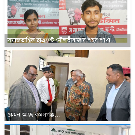
সমাজতান্ত্রিক ছাত্রফ্রন্ট মৌলভীবাজার শহর শাখা
কেমন আছে কমলগঞ্জ…