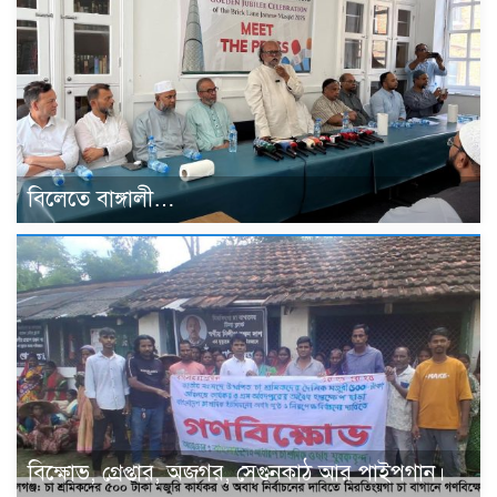
বিলেতে বাঙ্গালী…
বিক্ষোভ, গ্রেপ্তার, অজগর, সেগুনকাঠ আর পাইপগান।