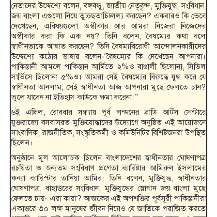
নেতাদের উদ্দেশ‍্যে বলেন, বঙ্গবন্ধু, জাতীয় নেতৃবৃন্দ, মুক্তিযুদ্ধ, সংবিধান,
জয় বাংলা এগুলো নিয়ে তুচ্চছতাচিচ্লল্য করছেন? একবারও কি ভেবে
দেখেছেন, এবিষয়গুলো অস্বীকার আর আমরা নিজেরা নিজেদের
অস্বীকার করা কি এক নয়? তিনি বলেন, বৈষম্যের কথা বলে
স্বাধীনতাকে আঘাত করছেন? তিনি বৈষম্যবিরোধী আন্দোলনকারীদের
উদ্দেশ্যে কঠোর ভাষায় বলেন-“বৈষম্যের কি দেখেছেন আপনারা।
পাকিস্তানী আমলে পাকিস্তান আর্মিতে ২%ও বাঙালী ছিলোনা, সিভিল
সার্ভিসে ছিলোনা ৫%ও। আমরা সেই বৈষম‍্যের বিরুদ্ধে যুদ্ধ করে যে
স্বাধীনতা আনলাম, সেই স্বাধীনতা আজ আপনারা মুছে ফেলতে চান?
ভুলে যাবেন না ইতিহাস কাউকে ক্ষমা করেনা।”
৬ই এপ্রিল, রোববার সন্ধ্যায় পূর্ব লন্ডনের ব্রাডি আর্টস সেন্টারে
যুক্তরাজ‍্যে বসবাসরত মুক্তিযোদ্ধাদের উদ্যোগে অনুষ্ঠিত এই আয়োজনে
সাংবাদিক, রাজনীতিক, সংস্কৃতিকর্মী ও কমিউনিটির বিশিষ্টজনরা উপস্থিত
ছিলেন।
অনুষ্ঠানে মূল আলোচক ছিলেন বাংলাদেশের স্বাধীনতার ঘোষণাপত্র
রচয়িতা ও অন‍্যতম সংবিধাণ প্রণেতা ব্যারিষ্টার আমিরুল ইসলামের
কন্যা ব্যারিস্টার তানিয়া আমির। তিনি বলেন, মুক্তিযুদ্ধ, স্বাধীনতার
ঘোষণাপত্র, বাহাত্তরের সংবিধান, মুক্তিযুদ্ধের স্লোগান জ‍য় বাংলা মুছে
ফেলতে চায়- এরা কারা? আজকের এই অপশক্তির পূর্বসূরী পাকিস্তানীরা
একাত্তরে ৩০ লক্ষ মানুষের জীবন নিয়েও যে জাতিকে পরাজিত করতে