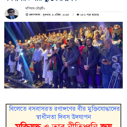
মতিয়ার চৌধুরী॥
প্রকাশকাল : বুধবার, ৯ এপ্রিল, ২০২৫
২৮২ পড়া হয়েছে
বিলেতে বসবাসরত রণাঙ্গণের বীর মুক্তিযোদ্ধাদের
স্বাধীনতা দিবস উদযাপন
মুক্তিযুদ্ধ
ও তার নীতিধ্বনি
জয়