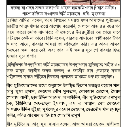
বক্তব্য রাখছেন সভার সভাপতি প্রাক্তন হাইকমিশনার গিয়াস উদ্দীন।
পাশে দাঁড়িয়ে সঞ্চালক উর্মি মাজহার। ছবি- মুক্তকথা
তানিয়া আমির বলেন, পরম বিপদের সময়ও যখন আমাদের পূর্বপ্রজন্ম
জাতীয় আত্মমর্যাদার প্রশ্নে আপোষ করেননি, সেখানে আজ ৫৪ বছর পর
এসে কারো হুমকি ধামকিতে ঐ প্রজন্মের উত্তরসূরীরা ভয় পেয়ে যাবে
এটি যেন কেউ না ভাবে। তিনি বলেন, বারবার আমাদের স্বাধীনতার উপর
আঘাত আসে, বারবার আমরা তা প্রতিরোধ করি। এর কারন আমরা
শত্রুদের ক্ষমা করে দেই এবং তারা এই ক্ষমার সুযোগে বারবার হিংস্র
হওয়ার সুযোগ পায়।
টেলিভিশন উপস্থাপিকা ঊর্মি মাজহারের উপস্থাপনায় মুক্তিযুদ্ধে শহীদ ৩০
লক্ষ মানুষ, জাতীর জনক বঙ্গবন্ধু ও জাতীয় চার নেতাসহ সকল
শহীদদের স্মরণে দাঁড়িয়ে নিরবতা পালনের মাধ‍্যমে শুরু হয় অনুষ্ঠান।
বীর মুক্তিযোদ্ধাদের মধ্যে অনুষ্ঠানে উপস্থিত ছিলেন ফয়জুর রহমান খান,
আবু মুসা হাসান, দেওয়ান গৌস সুলতান, লোকমান হোসেন, সৈয়দ
গোলাম আলী, ছাদ উদ্দিন আহমদ, আলাউদ্দিন, বীর মুক্তিযোদ্ধা এনামুল
হক, ইঞ্জিনিয়ার মেফতাহুল ইসলাম, এম এ মান্নান, মো: মোস্তফা,
আশরাফ উদ্দিন ভূঁইয়া, মুখলেসুর রহমান দেওয়ান, ফেরদৌস খান হুমায়ূন
কবির, কবির আহম্মদ ও হিমাংশু গোস্বামি প্রমুখ।
বীর মুক্তিযোদ্ধা আবু মুসা হাসান বলেন, আজ আমরা ৫৪তম স্বাধীনতা