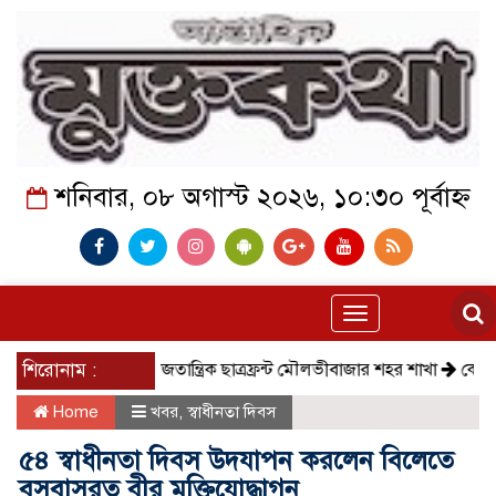
শনিবার, ০৮ অগাস্ট ২০২৬, ১০:৩০ পূর্বাহ্ন
Toggle
navigation
শিরোনাম :
সমাজতান্ত্রিক ছাত্রফ্রন্ট মৌলভীবাজার শহর শাখা
কেমন আছে কম
Home
খবর
,
স্বাধীনতা দিবস
৫৪ স্বাধীনতা দিবস উদযাপন করলেন বিলেতে
বসবাসরত বীর মুক্তিযোদ্ধাগন