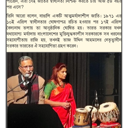
পারেনি, এরা সেই জাতির স্বাধীনতা নিশ্চিহ্ন করতে চায় আজ ৫৪ বছর
পর এসে?
তিনি আরো বলেন, বাঙালি একটি আত্মমর্যাদাশীল জাতি। ১৯৭১ এর
১০ই এপ্রিল স্বাধীনতার ঘোষণাপত্র রচিত হওয়ার পর ১৭ই এপ্রিল
বৈদ্যনাথ তলায় তা আনুষ্ঠানিক ঘোষিত হয়। ভারত সরকার যখন
যথাযোগ্য মর্যাদায় বাংলাদেশের মুক্তিযুদ্ধকালীন সরকারকে সব ধরনের
সহযোগীতায় রাজি হয়, তখনই তাজ উদ্দিন আহমদের নেতৃত্বাধীন
সরকার ভারতের ঐ সহযোগিতা গ্রহণ করেন।