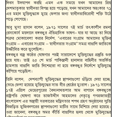
দিবস উদযাপন করছি এমন এক সময়ে যখন আমাদের প্রিয়
দেশমাতৃকার স্বাধীনতা বিপন্ন হয়ে পড়েছে, যখন আমাদের অহংকার ৭১
এর মহান মুক্তিযুদ্ধকে মুছে ফেলার জন্য স্বাধীনতাবিরোধী শক্তি উঠে
পড়ে লেগেছে।
আবু মুসা হাসান বলেন, ১৯৭১ সালের ৭ই মার্চ তৎকালীন রমনা
রেসকোর্স ময়দানে বঙ্গবন্ধুর ঐতিহাসিক ভাষণ– যার যা আছে তা নিয়ে
শত্রুর মোকাবেলা করার নির্দেশ, “এবারের সংগ্রাম আমাদের মুক্তির
সংগ্রাম – এবারের সংগ্রাম – স্বাধীনতার সংগ্রাম” সমগ্র বাঙালি জাতিকে
উজ্জীবিত করে তুলেছিল।
বঙ্গবন্ধুর বজ্র কণ্ঠের ঘোষণার পরই সারাদেশে মুক্তিযুদ্ধের প্রস্তুতি শুরু
হয়ে যায়। তাই ২৫ শে মার্চ পাকিস্তানী হানাদার বাহিনীর অতর্কিত
হামলায় বাঙালি জাতি দিশেহারা না হয়ে বঙ্গবন্ধুর নির্দেশে মুক্তিযুদ্ধে
ঝাঁপিয়ে পড়েছিল।
তিনি বলেন, দেশব্যাপী মুক্তিযুদ্ধের স্থাপনাগুলো গুঁড়িয়ে দেয়া হচ্ছে,
ভেঙে ফেলা হয়েছে মুক্তিযুদ্ধের সাত বীর শ্রেষ্ঠের ম্যুরাল। ১৯৭১ সালের
১৭ই এপ্রিল মেহেরপুরের বৈদ্যনাথতলার আম বাগানে বঙ্গবন্ধুকে
রাষ্ট্রপতি ঘোষণা করে তাজউদ্দীন আহমদের নেতৃত্বে গণপ্রজাতন্ত্রী
বাংলাদেশ এর অস্থায়ী সরকারের মন্ত্রিসভার শপথ গ্রহণ অনুষ্ঠানের স্মৃতি
বিজড়িত মুজিবনগরের স্থাপনাগুলো মাটির সাথে মিশিয়ে দেয়া হয়েছে।
ওরা জানেনা, বঙ্গবন্ধুর অমর কীর্তি বাঙালির হৃদয় থেকে মুক্তিযুদ্ধের