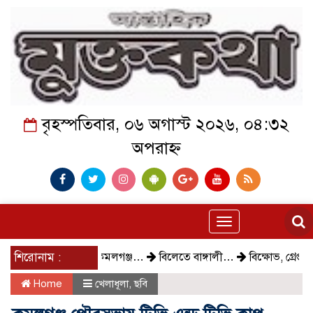
বৃহস্পতিবার, ০৬ অগাস্ট ২০২৬, ০৪:৩২
অপরাহ্ন
Toggle
navigation
শিরোনাম :
কেমন আছে কমলগঞ্জ…
বিলেতে বাঙ্গালী…
বিক্ষোভ, গ্রেপ্তার, 
Home
খেলাধূলা
,
ছবি