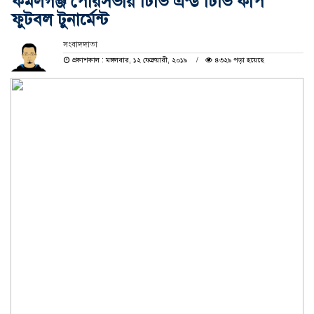
কমলগঞ্জ পৌরসভায় টিভি এন্ড টিভি কাপ
ফুটবল টুনার্মেন্ট
সংবাদদাতা
প্রকাশকাল : মঙ্গলবার, ১২ ফেব্রুয়ারী, ২০১৯
৪৩২৯ পড়া হয়েছে