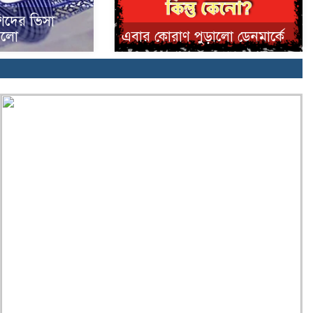
িদের ভিসা
করলো
এবার কোরাণ পুড়ালো ডেনমার্কে