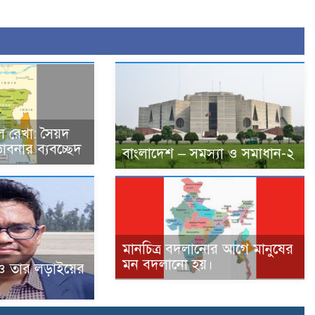
ল রেখা: সৈয়দ
াবনার ব্যবচ্ছেদ
বাংলাদেশ – সমস্যা ও সমাধান-২
মানচিত্র বদলানোর আগে মানুষের
মন বদলানো হয়।
 ও তার লড়াইয়ের