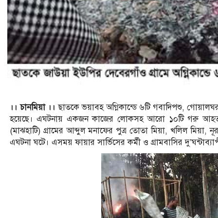
।। চানমিয়া ।।
ছাতকে ভয়াবহ অগ্নিকান্ডে ৬টি গবাদিপশু, গোয়ালঘর,
হয়েছে। এঘটনায় একজন কাজের লোকসহ আরো ১০টি গরু আহত হয
(মাঝহাটি) গ্রামের আব্দুল মনাফের পুত্র তোতা মিয়া, খলিল মিয়া
এঘটনা ঘটে। এসময় ফায়ার সার্ভিসের কর্মী ও গ্রামবাসির দু’ঘন্টাব্যাপী অ