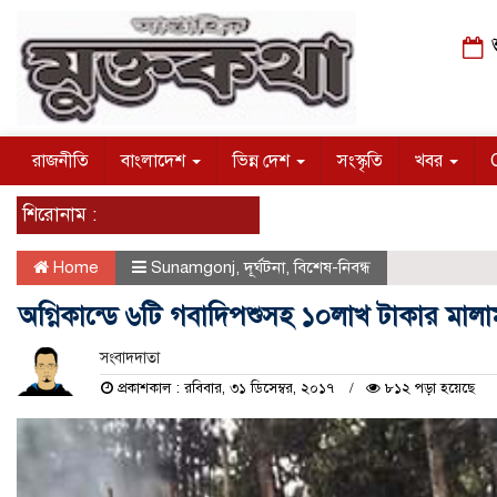
শ
রাজনীতি
বাংলাদেশ
ভিন্ন দেশ
সংস্কৃতি
খবর
শিরোনাম :
Home
Sunamgonj
,
দূর্ঘটনা
,
বিশেষ-নিবন্ধ
অগ্নিকান্ডে ৬টি গবাদিপশুসহ ১০লাখ টাকার মালা
সংবাদদাতা
প্রকাশকাল : রবিবার, ৩১ ডিসেম্বর, ২০১৭
৮১২ পড়া হয়েছে