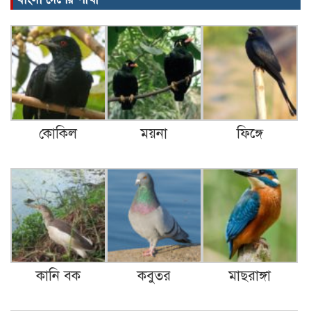
কোকিল
ময়না
ফিঙ্গে
কানি বক
কবুতর
মাছরাঙ্গা