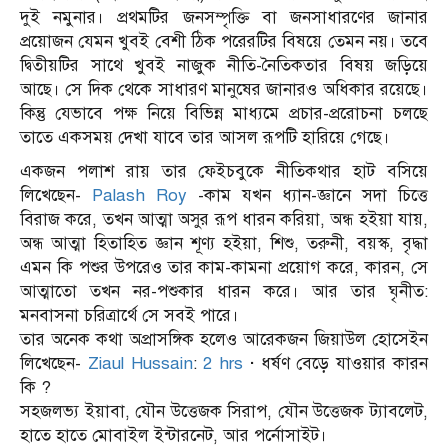
দুই নমুনার। প্রথমটির জনসম্পৃক্তি বা জনসাধারণের জানার
প্রয়োজন যেমন খুবই বেশী ঠিক পরেরটির বিষয়ে তেমন নয়। তবে
দ্বিতীয়টির সাথে খুবই নাজুক নীতি-নৈতিকতার বিষয় জড়িয়ে
আছে। সে দিক থেকে সাধারণ মানুষের জানারও অধিকার রয়েছে।
কিন্তু যেভাবে পক্ষ নিয়ে বিভিন্ন মাধ্যমে প্রচার-প্ররোচনা চলছে
তাতে একসময় দেখা যাবে তার আসল রূপটি হারিয়ে গেছে।
একজন পলাশ রায় তার ফেইচবুকে নীতিকথার হাট বসিয়ে
লিখেছেন-
Palash Roy
-কাম যখন ধ্যান-জ্ঞানে সদা চিত্তে
বিরাজ করে, তখন আত্মা অসুর রূপ ধারন করিয়া, অন্ধ হইয়া যায়,
অন্ধ আত্মা হিতাহিত জ্ঞান শূণ্য হইয়া, শিশু, তরুনী, বয়স্ক, বৃদ্ধা
এমন কি পশুর উপরেও তার কাম-কামনা প্রয়োগ করে, কারন, সে
আত্মাতো তখন নর-পশুকার ধারন করে। আর তার ঘৃনীত:
মনবাসনা চরিত্রার্থে সে সবই পারে।
তার অনেক কথা অপ্রাসঙ্গিক হলেও আরেকজন জিয়াউল হোসেইন
লিখেছেন-
Ziaul Hussain
:
2 hrs
·
ধর্ষণ বেড়ে যাওয়ার কারন
কি ?
সহজলভ্য ইয়াবা, যৌন উত্তেজক সিরাপ, যৌন উত্তেজক ট্যাবলেট,
হাতে হাতে মোবাইল ইন্টারনেট, আর পর্নোসাইট।