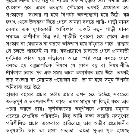
মূহুর্তে নির্দিষ্ট সেই বস্তু বা নীতির বিকাশ চূড়ান্ত হয়। সমাজ তার
যেকোন স্তরে এমন অবস্থায় পৌঁছালে তখনই প্রয়োজন হয়
সংস্কারের। সংস্কার না হলে বিপর্যয় অবশ্যম্ভাবী হয়ে উঠে। বস্তু
জগৎ থেকে উদাহরণ দিতে গেলে আমরা বলতে পারি- গাড়ী মানব
সেবায় এক যুগান্তকারী আবিষ্কার। একটি নতুন গাড়ী মানব
সমাজে আশীর্বাদ কিন্তু ওই গাড়ীটি পুরানো হয়ে গেলে এবং
সংস্কার বা মেরামত না করলে অভিশাপ হয়ে দাঁড়াতে পারে। রাস্তায়
সে চলতে পারবেই না বরং বলপ্রয়োগে চালাতে গেলে প্রানঘাতী
দূর্ঘটনার কারণ হয়ে দাঁড়াবে। আরো স্পষ্ট করে বলতে গেলে
বলতে হয় বস্তুজাগতিক নিয়মে যে কোন বস্তু বা নিয়ম-নীতি
দীর্ঘকাল চলার পর এক সময় অচল অকার্যকর হয়ে উঠে। তখনই
তার সংস্কার বা মেরামত প্রয়োজন হয়। তা না হলে সমূহ বিপর্যয়
অনিবার্য্য হয়ে উঠে।
হাজার বছরের প্রচার চর্চ্চায় প্রচার এখন হয়ে উঠেছে সবচেয়ে
গুরুত্বপূর্ণ ও অবশ্যকরণীয় কাজ। এখন মানুষ যা কিছুই করে তার
প্রচার করতে চায়। সুদীর্ঘকালের অনুশীলনে প্রচারের নমুনায়
এসেছে বৈপ্লবিক পরিবর্তন। কিন্তু আমি লক্ষ্য করেছি নবযুগের
পরিশীলিত প্রচার একেবারে হারিয়েছে তার অতীব প্রয়োজনীয়
অনুষঙ্গটি। আর তা হলো সত্যতা। এতো সুন্দর সুক্ষ হয়েছে