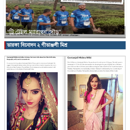
“ট্রি ট্রেইল ম্যারাথন দৌড়”
তারকা বিনোদন ২ গীতাঞ্জলী মিশ্র