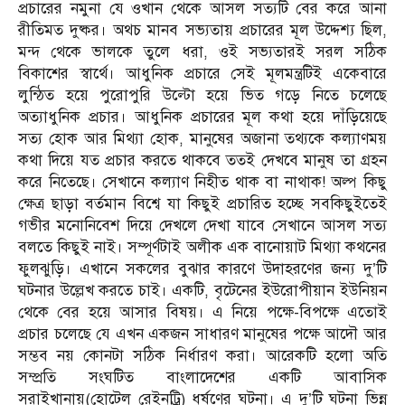
প্রচারের নমুনা যে ওখান থেকে আসল সত্যটি বের করে আনা
রীতিমত দুষ্কর। অথচ মানব সভ্যতায় প্রচারের মূল উদ্দেশ্য ছিল,
মন্দ থেকে ভালকে তুলে ধরা, ওই সভ্যতারই সরল সঠিক
বিকাশের স্বার্থে। আধুনিক প্রচারে সেই মূলমন্ত্রটিই একেবারে
লুন্ঠিত হয়ে পুরোপুরি উল্টো হয়ে ভিত গড়ে নিতে চলেছে
অত্যাধুনিক প্রচার। আধুনিক প্রচারের মূল কথা হয়ে দাঁড়িয়েছে
সত্য হোক আর মিথ্যা হোক, মানুষের অজানা তথ্যকে কল্যাণময়
কথা দিয়ে যত প্রচার করতে থাকবে ততই দেখবে মানুষ তা গ্রহন
করে নিতেছে। সেখানে কল্যাণ নিহীত থাক বা নাথাক! অল্প কিছু
ক্ষেত্র ছাড়া বর্তমান বিশ্বে যা কিছুই প্রচারিত হচ্ছে সবকিছুইতেই
গভীর মনোনিবেশ দিয়ে দেখলে দেখা যাবে সেখানে আসল সত্য
বলতে কিছুই নাই। সম্পূর্ণটাই অলীক এক বানোয়াট মিথ্যা কথনের
ফুলঝুড়ি। এখানে সকলের বুঝার কারণে উদাহরণের জন্য দু’টি
ঘটনার উল্লেখ করতে চাই। একটি, বৃটেনের ইউরোপীয়ান ইউনিয়ন
থেকে বের হয়ে আসার বিষয়। এ নিয়ে পক্ষে-বিপক্ষে এতোই
প্রচার চলেছে যে এখন একজন সাধারণ মানুষের পক্ষে আদৌ আর
সম্ভব নয় কোনটা সঠিক নির্ধারণ করা। আরেকটি হলো অতি
সম্প্রতি সংঘটিত বাংলাদেশের একটি আবাসিক
সরাইখানায়(হোটেল রেইনট্রি) ধর্ষণের ঘটনা। এ দু’টি ঘটনা ভিন্ন