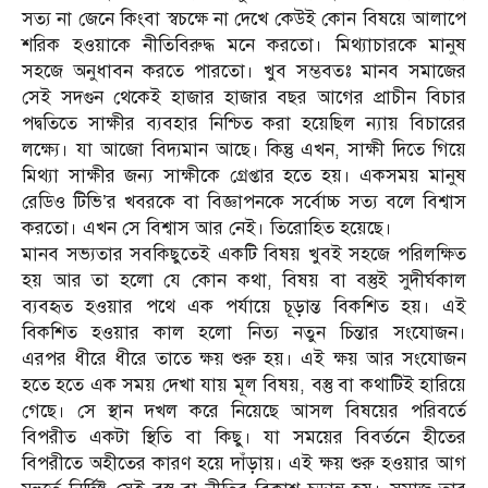
সত্য না জেনে কিংবা স্বচক্ষে না দেখে কেউই কোন বিষয়ে আলাপে
শরিক হওয়াকে নীতিবিরুদ্ধ মনে করতো। মিথ্যাচারকে মানুষ
সহজে অনুধাবন করতে পারতো। খুব সম্ভবতঃ মানব সমাজের
সেই সদগুন থেকেই হাজার হাজার বছর আগের প্রাচীন বিচার
পদ্বতিতে সাক্ষীর ব্যবহার নিশ্চিত করা হয়েছিল ন্যায় বিচারের
লক্ষ্যে। যা আজো বিদ্যমান আছে। কিন্তু এখন, সাক্ষী দিতে গিয়ে
মিথ্যা সাক্ষীর জন্য সাক্ষীকে গ্রেপ্তার হতে হয়। একসময় মানুষ
রেডিও টিভি’র খবরকে বা বিজ্ঞাপনকে সর্বোচ্চ সত্য বলে বিশ্বাস
করতো। এখন সে বিশ্বাস আর নেই। তিরোহিত হয়েছে।
মানব সভ্যতার সবকিছুতেই একটি বিষয় খুবই সহজে পরিলক্ষিত
হয় আর তা হলো যে কোন কথা, বিষয় বা বস্তুই সুদীর্ঘকাল
ব্যবহৃত হওয়ার পথে এক পর্যায়ে চূড়ান্ত বিকশিত হয়। এই
বিকশিত হওয়ার কাল হলো নিত্য নতুন চিন্তার সংযোজন।
এরপর ধীরে ধীরে তাতে ক্ষয় শুরু হয়। এই ক্ষয় আর সংযোজন
হতে হতে এক সময় দেখা যায় মূল বিষয়, বস্তু বা কথাটিই হারিয়ে
গেছে। সে স্থান দখল করে নিয়েছে আসল বিষয়ের পরিবর্তে
বিপরীত একটা স্থিতি বা কিছু। যা সময়ের বিবর্তনে হীতের
বিপরীতে অহীতের কারণ হয়ে দাঁড়ায়। এই ক্ষয় শুরু হওয়ার আগ