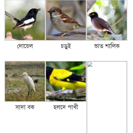
দোয়েল
চড়ুই
ভাত শালিক
সাদা বক
হলদে পাখী