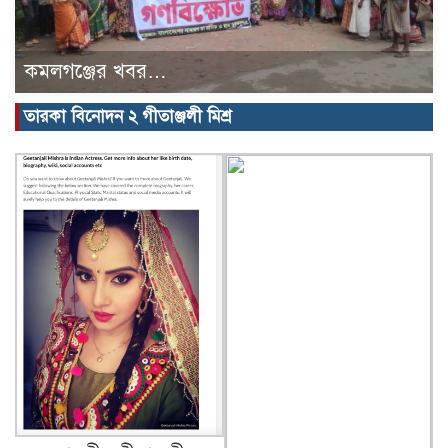
কমলগঞ্জের খবর…
তারকা বিনোদন ২ গীতাঞ্জলী মিশ্র