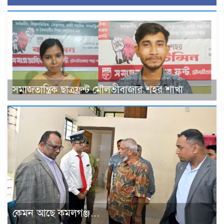
সমাজতান্ত্রিক ছাত্রফ্রন্ট মৌলভীবাজার শহর শাখা
কেমন আছে কমলগঞ্জ…