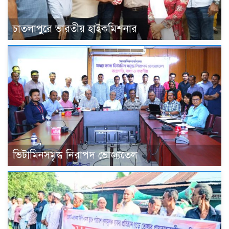
চাতলাপুরে ভারতীয় হাইকমিশনার
ভিটামিনসমৃদ্ধ নিরাপদ ভোজ্যতেল