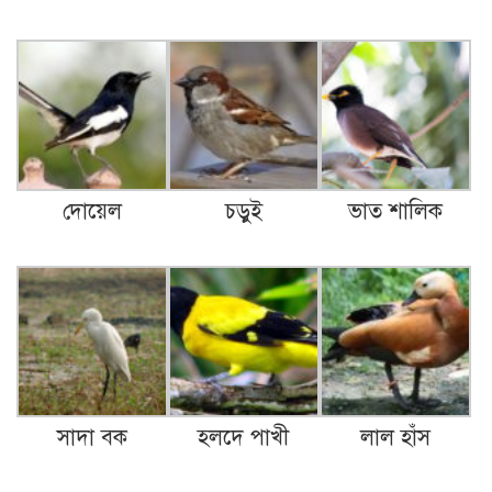
দোয়েল
চড়ুই
ভাত শালিক
সাদা বক
হলদে পাখী
লাল হাঁস