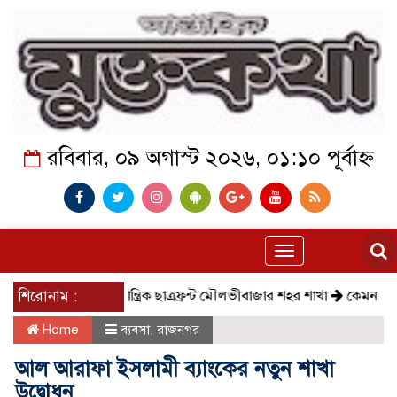
রবিবার, ০৯ অগাস্ট ২০২৬, ০১:১০ পূর্বাহ্ন
Toggle
navigation
সমাজতান্ত্রিক ছাত্রফ্রন্ট মৌলভীবাজার শহর শাখা
শিরোনাম :
কেমন আছে কমলগঞ্জ
Home
ব্যবসা
,
রাজনগর
আল আরাফা ইসলামী ব্যাংকের নতুন শাখা
উদ্বোধন