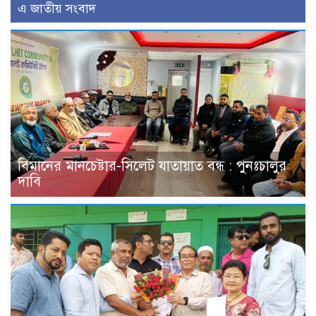
এ জাতীয় সংবাদ
বিমানের মানচেষ্টার-সিলেট যাতায়াত বন্ধ : পুনঃচালুর
দাবি