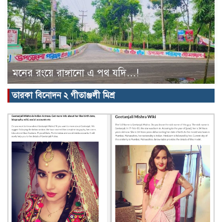
মনের রংয়ে রাঙ্গানো এ পথ যদি…!
তারকা বিনোদন ২ গীতাঞ্জলী মিশ্র