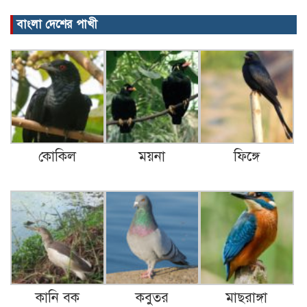
বাংলা দেশের পাখী
কোকিল
ময়না
ফিঙ্গে
কানি বক
কবুতর
মাছরাঙ্গা