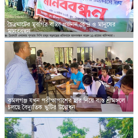
চৈত্রঘাটের মুরগির বাচ্চা প্রজনন কেন্দ্র ও মানুষের
মানববন্ধন
কমলগঞ্জ যখন পরীক্ষাপাশের হার নিয়ে ব্যস্ত শ্রীমঙ্গলে
চলছে বৈদ্যুতিক স্কুটির উদ্বোধন