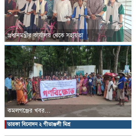
প্রধানমন্ত্রীর কার্যালয় থেকে সহায়তা
কমলগঞ্জের খবর…
তারকা বিনোদন ২ গীতাঞ্জলী মিশ্র