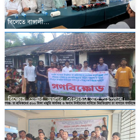
বিলেতে বাঙ্গালী…
বিক্ষোভ, গ্রেপ্তার, অজগর, সেগুনকাঠ আর পাইপগান।