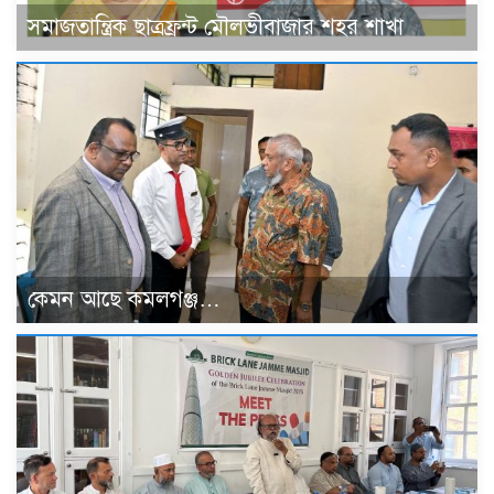
সমাজতান্ত্রিক ছাত্রফ্রন্ট মৌলভীবাজার শহর শাখা
কেমন আছে কমলগঞ্জ…