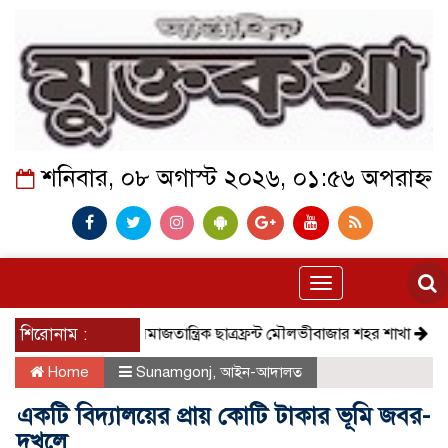
শনিবার, ০৮ অগাস্ট ২০২৬, ০১:৫৬ অপরাহ্ন
Toggle
navigation
শিরোনাম :
সমাজতান্ত্রিক ছাত্রফ্রন্ট মৌলভীবাজার শহর শাখা
কেমন আ
Home
Sunamgonj
,
আইন-আদালত
একটি বিদ্যালয়ের প্রায় কোটি টাকার ভূমি জবর-
দখলে