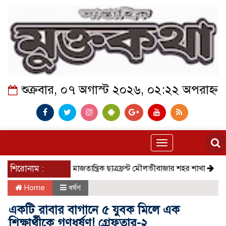
শুক্রবার, ০৭ অগাস্ট ২০২৬, ০২:২২ অপরাহ্ন
Toggle
navigation
শিরোনাম :
সমাজতান্ত্রিক ছাত্রফ্রন্ট মৌলভীবাজার শহর শাখা
কেমন আছে
Home
ধর্ষণ
একটি রাবার বাগানে ৫ যুবক মিলে এক
শিক্ষার্থীকে গণধর্ষণ! গ্রেফতার-২