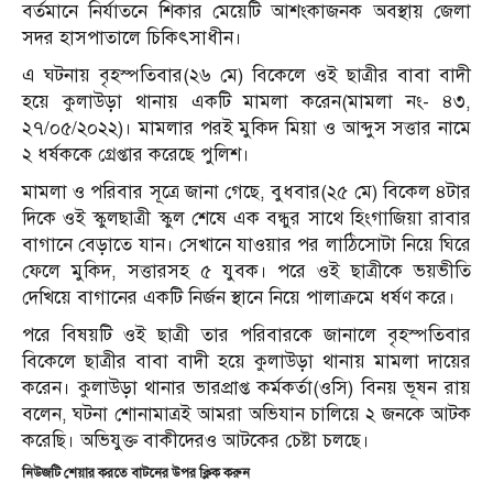
বর্তমানে নির্যাতনে শিকার মেয়েটি আশংকাজনক অবস্থায় জেলা
সদর হাসপাতালে চিকিৎসাধীন।
এ ঘটনায় বৃহস্পতিবার(২৬ মে) বিকেলে ওই ছাত্রীর বাবা বাদী
হয়ে কুলাউড়া থানায় একটি মামলা করেন(মামলা নং- ৪৩,
২৭/০৫/২০২২)। মামলার পরই মুকিদ মিয়া ও আব্দুস সত্তার নামে
২ ধর্ষককে গ্রেপ্তার করেছে পুলিশ।
মামলা ও পরিবার সূত্রে জানা গেছে, বুধবার(২৫ মে) বিকেল ৪টার
দিকে ওই স্কুলছাত্রী স্কুল শেষে এক বন্ধুর সাথে হিংগাজিয়া রাবার
বাগানে বেড়াতে যান। সেখানে যাওয়ার পর লাঠিসোটা নিয়ে ঘিরে
ফেলে মুকিদ, সত্তারসহ ৫ যুবক। পরে ওই ছাত্রীকে ভয়ভীতি
দেখিয়ে বাগানের একটি নির্জন স্থানে নিয়ে পালাক্রমে ধর্ষণ করে।
পরে বিষয়টি ওই ছাত্রী তার পরিবারকে জানালে বৃহস্পতিবার
বিকেলে ছাত্রীর বাবা বাদী হয়ে কুলাউড়া থানায় মামলা দায়ের
করেন। কুলাউড়া থানার ভারপ্রাপ্ত কর্মকর্তা(ওসি) বিনয় ভূষন রায়
বলেন, ঘটনা শোনামাত্রই আমরা অভিযান চালিয়ে ২ জনকে আটক
করেছি। অভিযুক্ত বাকীদেরও আটকের চেষ্টা চলছে।
নিউজটি শেয়ার করতে বাটনের উপর ক্লিক করুন