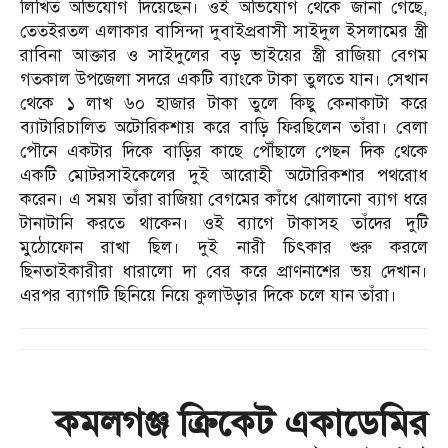
লিখিত অভিযোগ দিয়েছেন। ওই অভিযোগ থেকে জানা গেছে,
তেতইরতল এলাকার বাসিন্দা দুবাইপ্রবাসী সাইদুল ইসলামের স্ত্রী
রাবিনা আক্তার ও সাইদুলের বড় ভাইয়ের স্ত্রী রাজিয়া বেগম
গতকাল উপজেলা সদরে একটি ব্যাংকে টাকা তুলতে যান। সেখান
থেকে ১ লাখ ৬০ হাজার টাকা তুলে কিছু কেনাকাটা করে
ব্যাটারিচালিত অটোরিকশায় করে বাড়ি ফিরছিলেন তাঁরা। বেলা
পৌনে একটার দিকে বাড়ির কাছে পৌঁছালে পেছন দিক থেকে
একটি মোটরসাইকেলের দুই আরোহী অটোরিকশার পথরোধ
করেন। এ সময় তাঁরা রাজিয়া বেগমের কাঁধে ঝোলানো ব্যাগ ধরে
টানাটানি করতে থাকেন। ওই ব্যাগে টাকাসহ তাঁদের দুটি
মুঠোফোন রাখা ছিল। দুই নারী চিৎকার শুরু করলে
ছিনতাইকারীরা ধারালো দা বের করে প্রাণনাশের ভয় দেখান।
এরপর ব্যাগটি ছিনিয়ে নিয়ে কুলাউড়ার দিকে চলে যান তাঁরা।
কমলগঞ্জ ক্রিকেট একাডেমির