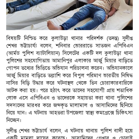
বিষয়টি নিশ্চিত করে কুলাউড়া থানার পরিদর্শক (তদন্ত) সুদীপ্ত
শেখর ভট্টাচার্য‌্য বলেন, শনিবার ভোররাতে সাতজন এপিবিএন
(আর্মড পুলিশ ব্যাটালিয়ান) সিলেটের একটি দল কুলাউড়া থানা
পুলিশের সহযোগিতায় আমানিপুর এলাকার আর্জু মিয়ার বাড়িতে
গোপন তথ্যের ভিত্তিতে অভিযান পরিচালনা করেন। অভিযানকালে
আর্জু মিয়ার বাড়িতে তল্লাশি করে বিপুল পরিমাণ ভারতীয় নিষিদ্ধ
নাসির বিড়ি উদ্ধার করে ঘটনাস্থল থেকে তিন চোরাকারবারিকে
আটক করা হয়। পরে হঠাৎ করে তাদের সহযোগী প্রায় শতাধিক
লোক এসে এপিবিএন ও তাদেরকে সহায়তা করা থানা পুলিশের
সদস্যদের মারধর করে জব্দকৃত মালামাল ও আসামিদের ছিনিয়ে
নিয়ে যান। এ ঘটনায় আহতরা উপজেলা স্বাস্থ্য কমপ্লেক্সে চিকিৎসা
নিচ্ছেন।
সুদীপ্ত শেখর ভট্টাচার্য‌ বলেন, এ ঘটনায় থানায় পুলিশ বাদী হয়ে
একটি মামলা দায়ের করেছে। আসামিদের গ্রেপ্তার ও চোরাই