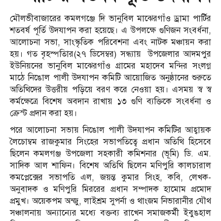
মৌলভীবাজারের কমলগঞ্জে দি ভানুবিল মাঝেরগাঁও ড্রামা পার্টির
শতবর্ষ পূর্তি উদযাপন করা হয়েছে। এ উপলক্ষে গুণিজন সংবর্ধনা,
আলোচনা সভা, সাংস্কৃতিক পরিবেশনা এবং নাটক মঞ্চায়ন করা
হয়। গত বৃহস্পতিার(২৭ ডিসেম্বর) সন্ধ্যায় উপজেলার আদমপুর
ইউনিয়নের ভানুবিল মাঝেরগাঁও গ্রামের মহাদেব মন্দির সংলগ্ন
মাঠে নিঙোল পালী উদযাপন কমিটি আয়োজিত অনুষ্ঠানের শুরুতে
অতিথিদের উত্তরীয় পড়িয়ে বরণ করে নেওয়া হয়। এসময় স্ব স্ব
কর্মক্ষেত্রে বিশেষ অবদান রাখায় ১৩ গুণি ব্যক্তিকে সংবর্ধনা ও
ক্রেস্ট প্রদান করা হয়।
পরে আলোচনা সভায় নিঙোল পালী উদযাপন কমিটির আহ্বায়ক
লৈচোম্বম রাজকুমার সিংহের সভাপতিত্বে প্রধান অতিথি হিসেবে
ছিলেন কমলগঞ্জ উপজেলা সহকারী কমিশনার (ভূমি) ডি. এম.
সাদিক আল শাফিন। বিশেষ অতিথি ছিলেন মণিপুরি কালচারাল
কমপ্লেক্সের সভাপতি এল, জয়ন্ত কুমার সিংহ, কবি, লেখক-
অনুবাদক ও মণিপুরি মিররের প্রধান সম্পাদক হামোম প্রমোদ
প্রমুখ। অয়েকপম অন্জু, লাইশ্রম সুপর্না ও থাংজম নিভারানীর যৌথ
সঞ্চালনায় অন্যান্যের মধ্যে বক্তব্য রাখেন সমাজকর্মী ইবুঙহাল