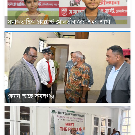
সমাজতান্ত্রিক ছাত্রফ্রন্ট মৌলভীবাজার শহর শাখা
কেমন আছে কমলগঞ্জ…