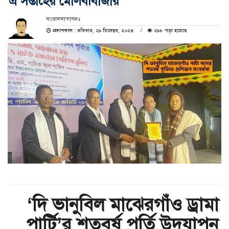
এ সপ্তাহের মৌলবীবাজার
সংবাদদাতাগন॥
প্রকাশকাল : রবিবার, ২৯ ডিসেম্বর, ২০২৪
২৯৮ পড়া হয়েছে
‘দি ভানুবিল মাঝেরগাঁও ড্রামা
পার্টি’র শতবর্ষ পূর্তি উদযাপন