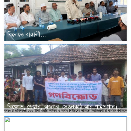
বিলেতে বাঙ্গালী…
বিক্ষোভ, গ্রেপ্তার, অজগর, সেগুনকাঠ আর পাইপগান।