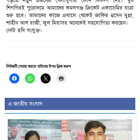
গড়তে নতুন প্রজন্মের খেলাধুলার কোন বিকল্প নেই। খুব
শিগগিরই পুরোদমে আমাদের কমলগঞ্জ ক্রিকেট একাডেমির যাত্রা
শুরু হবে। আমাদের কাজে প্রবাসে থেকেই জাকির হুসেন মুন্না,
শাহীন আল রাজী, ফুল মিয়াসহ অনেকেই সহযোগিতা করছেন।
নোট: ছবি সংযুক্ত।
নিউজটি শেয়ার করতে বাটনের উপর ক্লিক করুন
এ জাতীয় সংবাদ