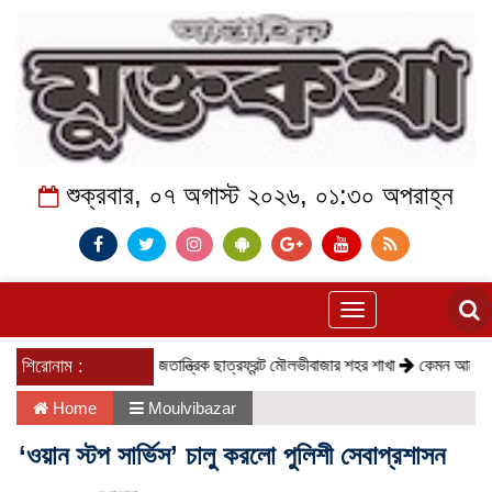
শুক্রবার, ০৭ অগাস্ট ২০২৬, ০১:৩০ অপরাহ্ন
Toggle
navigation
শিরোনাম :
সমাজতান্ত্রিক ছাত্রফ্রন্ট মৌলভীবাজার শহর শাখা
কেমন আছে কমলগঞ্জ
Home
Moulvibazar
‘ওয়ান স্টপ সার্ভিস’ চালু করলো পুলিশী সেবাপ্রশাসন