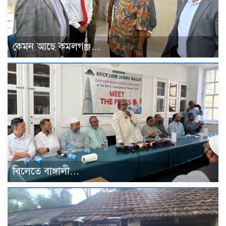
কেমন আছে কমলগঞ্জ…
বিলেতে বাঙ্গালী…