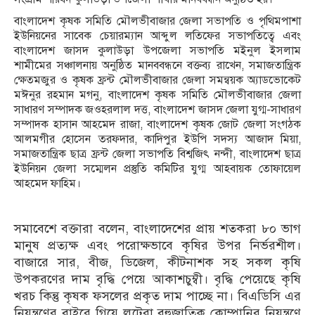
বাংলাদেশ কৃষক সমিতি মৌলভীবাজার জেলা সভাপতি ও পৃথিমপাশা
ইউনিয়নের সাবেক চেয়ারম্যান আব্দুল লতিফের সভাপতিত্বে এবং
বাংলাদেশ জাসদ কুলাউড়া উপজেলা সভাপতি মইনুল ইসলাম
শামীমের সঞ্চালনায় অনুষ্ঠিত মানববন্ধনে বক্তব্য রাখেন, সমাজতান্ত্রিক
ক্ষেতমজুর ও কৃষক ফ্রন্ট মৌলভীবাজার জেলা সমন্বয়ক অ্যাডভোকেট
মঈনুর রহমান মগনু, বাংলাদেশ কৃষক সমিতি মৌলভীবাজার জেলা
সাধারণ সম্পাদক জওহরলাল দত্ত, বাংলাদেশ জাসদ জেলা যুগ্ম-সাধারণ
সম্পাদক হাসান আহমেদ রাজা, বাংলাদেশ কৃষক জোট জেলা সংগঠক
আলমগীর হোসেন তরফদার, কাদিপুর ইউপি সদস্য আজাদ মিয়া,
সমাজতান্ত্রিক ছাত্র ফ্রন্ট জেলা সভাপতি বিশ্বজিৎ নন্দী, বাংলাদেশ ছাত্র
ইউনিয়ন জেলা সম্মেলন প্রস্তুতি কমিটির যুগ্ম আহবায়ক তোফায়েল
আহমেদ ফাহিম।
সমাবেশে বক্তারা বলেন, বাংলাদেশের প্রায় শতকরা ৮০ ভাগ
মানুষ প্রত্যক্ষ এবং পরোক্ষভাবে কৃষির উপর নির্ভরশীল।
বাজারে সার, বীজ, ডিজেল, কীটনাশক সহ সকল কৃষি
উপকরণের দাম বৃদ্ধি পেয়ে আকাশচুম্বী। বৃদ্ধি পেয়েছে কৃষি
খরচ কিন্তু কৃষক ফসলের প্রকৃত দাম পাচ্ছে না। বিএডিসি এর
নিয়ন্ত্রণের বাইরে গিয়ে লুটেরা বহুজাতিক কোম্পানির নিয়ন্ত্রণে