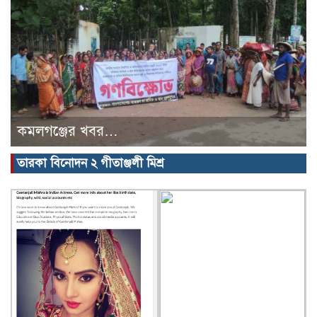
কমলগঞ্জের খবর…
তারকা বিনোদন ২ গীতাঞ্জলী মিশ্র