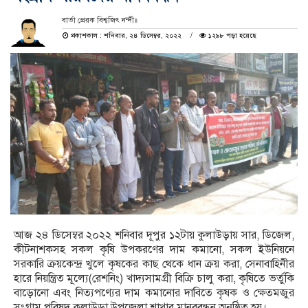
বার্তা প্রেরক বিশ্বজিৎ নন্দী॥
প্রকাশকাল : শনিবার, ২৪ ডিসেম্বর, ২০২২
১২৯৮ পড়া হয়েছে
আজ ২৪ ডিসেম্বর ২০২২ শনিবার দূপুর ১২টায় কুলাউড়ায় সার, ডিজেল,
কীটনাশকসহ সকল কৃষি উপকরণের দাম কমানো, সকল ইউনিয়নে
সরকারি ক্রয়কেন্দ্র খুলে কৃষকের কাছ থেকে ধান ক্রয় করা, সেনাবাহিনীর
হারে নিয়ন্ত্রিত মূল্যে(রেশনিং) খাদ্যসামগ্রী বিক্রি চালু করা, কৃষিতে ভর্তুকি
বাড়োনো এবং নিত্যপণ্যের দাম কমানোর দাবিতে কৃষক ও ক্ষেতমজুর
সংগ্রাম পরিষদ কুলাউড়া উপজেলা শাখার মানববন্ধন অনুষ্ঠিত হয়।