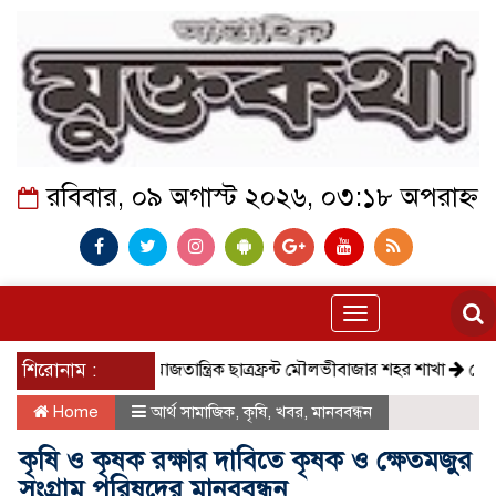
রবিবার, ০৯ অগাস্ট ২০২৬, ০৩:১৮ অপরাহ্ন
Toggle
navigation
শিরোনাম :
সমাজতান্ত্রিক ছাত্রফ্রন্ট মৌলভীবাজার শহর শাখা
কেমন আছে ক
Home
আর্থ সামাজিক
,
কৃষি
,
খবর
,
মানববন্ধন
কৃষি ও কৃষক রক্ষার দাবিতে কৃষক ও ক্ষেতমজুর
সংগ্রাম পরিষদের মানববন্ধন