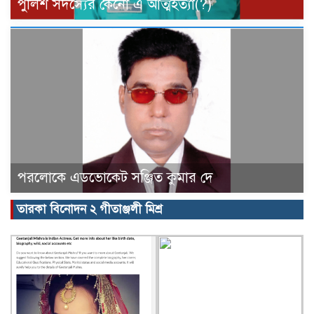
পুলিশ সদস্যের কেনো এ আত্মহত্যা(?)
পরলোকে এডভোকেট সঞ্জিত কুমার দে
তারকা বিনোদন ২ গীতাঞ্জলী মিশ্র