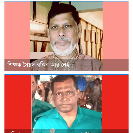
শিক্ষক সৈয়দ রকিব আর নেই