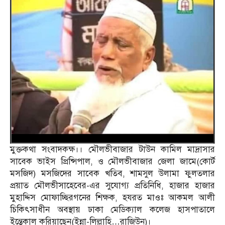
মুক্তকথা সংবাদকক্ষ।। মৌলভীবাজার টাউন কামিল মাদ্রাসার
সাবেক ভাইস প্রিন্সিপাল, ও মৌলভীবাজার জেলা জামে(কোর্ট
মসজিদ) মসজিদের সাবেক খতিব, শামসুল উলামা ফুলতলার
প্রয়াত মৌলভীসাহেবের-এর সুযোগ্য প্রতিনিধি, হাজার হাজার
মুহাদ্দিস মোফাচ্ছিরগনের শিক্ষক, হযরত মাওঃ আকমল আলী
চিকিৎসাধীন অবস্থায় ঢাকা মেডিক্যাল কলেজ হাসপাতালে
ইন্তেকাল করিয়াছেন(ইন্না-লিল্লাহি…রাজিউন)।