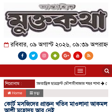
রবিবার, ০৯ অগাস্ট ২০২৬, ০৯:৩৯ অপরাহ্ন
Toggle
navigation
শিরোনাম :
সমাজতান্ত্রিক ছাত্রফ্রন্ট মৌলভীবাজার শহর শাখা
কেমন আছে ক
Home
মৃত্যু
কোর্ট মসজিদের প্রাক্তন খতিব মাওলানা আকমল
আলী মহোদয় আর নেই