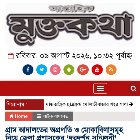
রবিবার, ০৯ অগাস্ট ২০২৬, ১০:৩২ পূর্বাহ্ন
Toggle
navigation
শিরোনাম :
সমাজতান্ত্রিক ছাত্রফ্রন্ট মৌলভীবাজার শহর শাখা
কেমন আছ
Home
আইন-আদালত
গ্রাম আদালতের অগ্রগতি ও মোকাবিলাসমূহ
নিয়ে জেলা প্রশাসকের ‘দূরদর্শন সন্মিলনী’