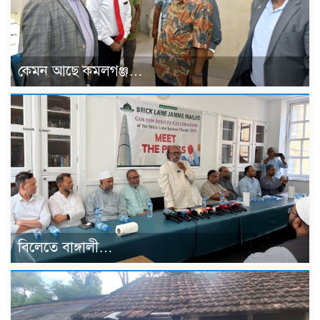
কেমন আছে কমলগঞ্জ…
বিলেতে বাঙ্গালী…