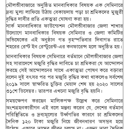
মৌলভীবাজারে অনুষ্ঠিত মানবাধিকার বিষয়ক এক সেমিনারে
দ্রব্য মুল্য লাফিয়ে উঠায় বেকায়দায় পড়া চা শ্রমিকদের মুজুরী
বৃদ্ধির দাবীর প্রতি একত্মতা ঘোষণা করা হয়।
সার্ক মানবাধিকার ফাউন্ডেশন মৌলভীবাজার জেলা শাখার
উদ্যোগে মানবাধিকার বিষয়ক সেমিনার ও জেলা কমিটির
অভিষেকের এই অনুষ্ঠান গত বৃহস্পতিবার দিবাগত রাতে
শহরের রেস্ট ইন রেস্টুরেন্ট-এর কনফারেন্স হলে অনুষ্ঠিত হয়।
মানবাধিকার বিষয়ক সেমিনারে বর্তমানে মৌলভীবাজার জেলা
সহ সারাদেশে মজুরি বৃদ্ধির দাবিতে চা শ্রমিকরা যে আন্দোলন
করছে সেই আন্দোলনের সাথে একাত্মতা পোষণ করে বক্তারা
বলেন দুই বৎসর পর পর মজুরি বৃদ্ধির কথা থাকলেও সর্বশেষ
২০১৯ সালে স্বাক্ষরিত চুক্তির মেয়াদ শেষ হয় ২০২০ সালের
৩১শে ডিসেম্বর। তারপর এখনো মজুরি বৃদ্ধি হয়নি।
সময়ক্ষেপণ করছেন মালিকপক্ষ উল্লেখ করে সেমিনারে
অংশগ্রহনকারীগন এই বলে মন্তব্য করেন যে, দেশের বর্তমান
পরিস্থিতিতে ও দ্রব্যমূল্যের উর্ধ্বগতির কারণে চা শ্রমিকদের
দৈনিক ১২০ টাকা মজুরি নিয়ে জীবনধারণ অসম্ভব হয়ে
উঠেছে, এভাবে তাদের জীবন চলছে না। এজন্য তারা দৈনিক