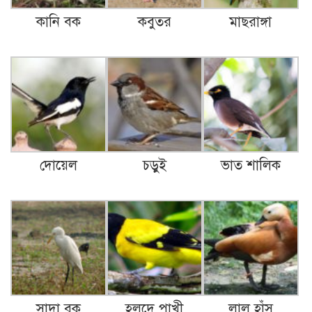
কানি বক
কবুতর
মাছরাঙ্গা
দোয়েল
চড়ুই
ভাত শালিক
সাদা বক
হলদে পাখী
লাল হাঁস