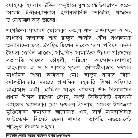
মোহাম্মদ ইসলাম উদ্দিন। অনুষ্ঠানে মুল প্রবন্ধ উপস্থাপন করেন
সিলেট ইন্টারন্যাশনাল ইউনিভার্সিটি ভিজিটিং প্রফেসর
ড.মোহাম্মদ আবু তাহের।
সংগঠনের সাধারণ মোহাম্মদ রুহেল খান আশরাফুল ও সহ
সাধারণ সম্পাদক শাহ রাজুল আলীর যৌথ সঞ্চালনায়
অন্যান্যদের মধ্যে উপস্থিত ছিলেন সাবেক জেলা পরিষদ সদস্য
সৈয়দা জেরিন আক্তার, সম্মিলিত সামাজিক উন্নয়ন পরিষদের
সভাপতি খালেদ চৌধুরী, পরিবেশ আন্দোলন(বাপার)
আহবায়ক আ স ম সালেহ সুহেল, মৌলভীবাজার সদরের
মাধ্যমিক শিক্ষা অফিসার মোঃ আব্দুস সামাদ মিয়া,
মৌলভীবাজার সদরের প্রাথমিক সহকারি শিক্ষা অফিসার
আহাম্মেদ আলী, হাফিজা খাতুন বালিকা উচ্চ বিদ্যালয়ের
প্রধান শিক্ষক রাশেদা বেগম, ফার্স্ট সিকিউরিটি ইসলামী
ব্যাংকের ম্যানেজার মোঃ ফখরুল ইসলাম, সাবেক উপজেলা
মুক্তিযোদ্ধা কমান্ডার আনোয়ার খান, সার্ক মানবাধিকার
ফাউন্ডেশন সিলেট জেলা শাখার সভাপতি এডভোকেট
শাহিনুল ইসলাম প্রমুখ।
নিউজটি শেয়ার করতে বাটনের উপর ক্লিক করুন