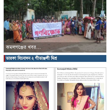
কমলগঞ্জের খবর…
তারকা বিনোদন ২ গীতাঞ্জলী মিশ্র