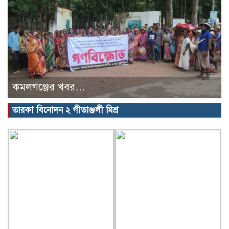
কমলগঞ্জের খবর…
তারকা বিনোদন ২ গীতাঞ্জলী মিশ্র