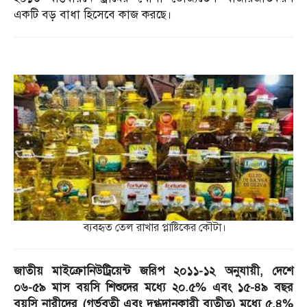
একটি বড় বাধা হিসেবে কাজ করছে।
ব্যবহৃত তেল রাখার প্লাষ্টিকের কৌটা।
জাতীয় মাইক্রোনিউট্রিয়েন্ট জরিপ ২০১১-১২ অনুযায়ী, দেশে
০৬-৫৯ মাস বয়সি শিশুদের মধ্যে ২০.৫% এবং ১৫-৪৯ বছর
বয়সি নারীদের (গর্ভবতী এবং দুগ্ধদানকারী ব্যতীত) মধ্যে ৫.৪%