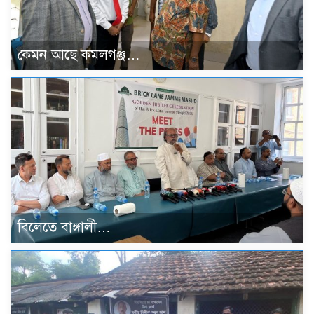
কেমন আছে কমলগঞ্জ…
বিলেতে বাঙ্গালী…