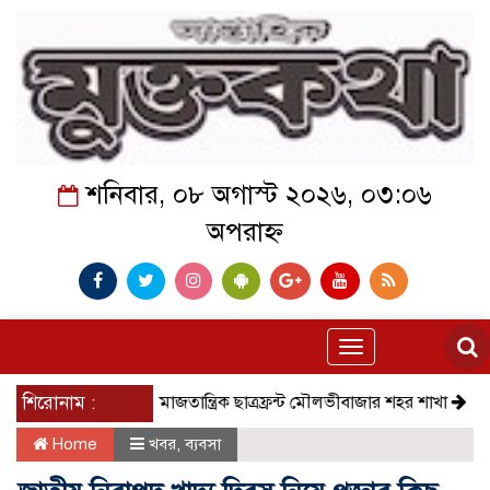
শনিবার, ০৮ অগাস্ট ২০২৬, ০৩:০৬
অপরাহ্ন
Toggle
navigation
শিরোনাম :
সমাজতান্ত্রিক ছাত্রফ্রন্ট মৌলভীবাজার শহর শাখা
কেমন আছে 
Home
খবর
,
ব্যবসা