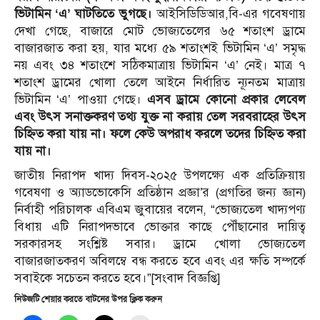
ভিটামিন ‘এ’ ঘাটতিতে ভুগছে।
আইসিডিডিআর,বি-এর গবেষণায়
দেখা গেছে, বাজারে মোট ভোজ্যতেলের ৬৫ শতাংশ ড্রামে
বাজারজাত করা হয়, যার মধ্যে ৫৯ শতাংশই ভিটামিন ‘এ’ সমৃদ্ধ
নয় এবং ৩৪ শতাংশে সঠিকমাত্রায় ভিটামিন ‘এ’ নেই। মাত্র ৭
শতাংশ ড্রামের খোলা তেলে আইনে নির্ধারিত ন্যূনতম মাত্রায়
ভিটামিন ‘এ’ পাওয়া গেছে।
এসব ড্রামে কোনো প্রকার লেবেল
এবং উৎস সনাক্তকরণ তথ্য যুক্ত না করায় তেল সরবরাহের উৎস
চিহ্নিত করা যায় না। ফলে কেউ অপরাধ করলে তদের চিহ্নিত করা
যায় না।
জাতীয় নিরাপদ খাদ্য দিবস-২০২৫ উপলক্ষ্যে এক প্রতিক্রিয়ায়
গবেষণা ও অ্যাডভোকেসি প্রতিষ্ঠান প্রজ্ঞা’র (প্রগতির জন্য জ্ঞান)
নির্বাহী পরিচালক এবিএম জুবায়ের বলেন, “ভোজ্যতেল খাদ্যপণ্য
বিধায় এটি নিরাপদভাবে ভোক্তার কাছে পৌঁছানোর দায়িত্ব
সরকারসহ সংশ্লিষ্ট সবার। ড্রামে খোলা ভোজ্যতেল
বাজারজাতকরণ অবিলম্বে বন্ধ করতে হবে এবং এর ক্ষতি সম্পর্কে
সবাইকে সচেতন করতে হবে।”[সংবাদ বিজ্ঞপ্তি]
নিউজটি শেয়ার করতে বাটনের উপর ক্লিক করুন