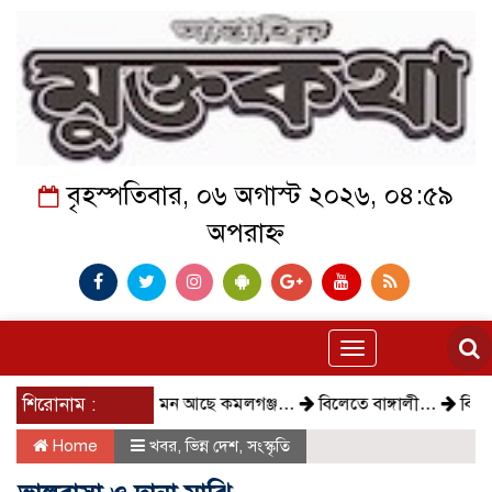
বৃহস্পতিবার, ০৬ অগাস্ট ২০২৬, ০৪:৫৯
অপরাহ্ন
Toggle
navigation
শিরোনাম :
কেমন আছে কমলগঞ্জ…
বিলেতে বাঙ্গালী…
বিক্ষোভ,
Home
খবর
,
ভিন্ন দেশ
,
সংস্কৃতি