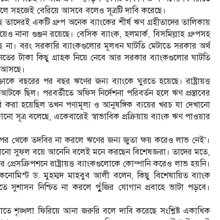
লে সহজেই বেরিয়ে আসবে বলেও সূত্রটি দাবি করেছে।
চ্ছে তাদেরই একটি গ্রুপ অনেক ব্যাংকের শীর্ষ ঋণ গ্রহীতাদের তালিকায়
েও নানা গুঞ্জন রয়েছে। বেসিক ব্যাংক, হলমার্ক, বিসমিল্লাহ গ্রুপসহ
়ছে না। বরং সরকারি ব্যাংকগুলোর মূলধন ঘাটতি মেটাতে সরকার অর্থ
তের টাকা কিছু গ্রাহক নিয়ে নেবে আর সরকার ব্যাংকগুলোর ঘাটতি
ে আসছে।
কে বছরের পর বছর ঋণের জন্য ব্যাংকে ঘুরতে হয়েছে। রাষ্ট্রায়ত্ত
আটকে ছিল। পরবর্তীতে অফিস নির্দেশনা পরিবর্তন হলে ঋণ প্রস্তাবের
 করা হয়েছিল তখন পণ্যমূল্য ও আনুষঙ্গিক ব্যয়ের খরচ যা দেখানো
 সূত্র বলেছে, একেবারেই স্বাভাবিক প্রক্রিয়ায় ব্যাংক ঋণ পাওয়ার
 ‘উপর থেকে তদবির না করলে ঋণের জন্য জুতা ক্ষয় করেও লাভ নেই’।
 কোনো সুফল বয়ে আনেনি বলেই মনে করছেন বিশেষজ্ঞরা। তাদের মতে,
 প্রেসক্রিপশনে রাষ্ট্রায়ত্ত ব্যাংকগুলোকে কোম্পানি করেও লাভ হয়নি।
কনোমিস্ট ড. মুহম্মদ মাহবুব আলী বলেন, কিছু বিশেষায়িত ব্যাংক
 সুশাসন নিশ্চিত না করলে পুুঁজির যোগান প্রবাহে ভাটা পড়বে।
ং খাতে শৃঙ্খলা ফিরিয়ে আনা জরুরি বলে দাবি করেছে সংশ্লিষ্ট একাধিক