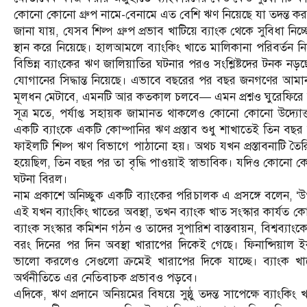
কোনো কোনো গ্রুপ নামে-বেনামে এত বেশি ঋণ নিয়েছে যা তদন্ত কর
জানা যায়, যেসব শিল্প গ্রুপ প্রভাব খাটিয়ে ব্যাংক থেকে সুবিধা নি
স্থান করে নিয়েছে। হালআমলে ব্যাংকিং খাতে মালিকানা পরিবর্তন নিয়
বিভিন্ন ব্যাংকের ঋণ জালিয়াতির ঘটনার পরও সংশ্লিষ্টদের টনক নড
যোগানের সিদ্ধান্ত নিয়েছে। এভাবে বছরের পর বছর জনগণের আমান
মূলধন মেটাবে, এমনটি আর কতকাল চলবে— এমন প্রশ্নও ঘুরেফির
সূত্র মতে, পর্যাপ্ত সহায়ক জামানত থাকলেও কোনো কোনো উদ্যোক্তা
একটি ব্যাংকে একটি কোম্পানির ঋণ প্রস্তাব শুধু শাখাতেই তিন বছর 
ফাইলটি শিল্প ঋণ বিভাগে পাঠানো হয়। অথচ যখন প্রস্তাবনাটি তৈরি
হয়েছিল, তিন বছর পর তা বৃদ্ধি পাওয়াই স্বাভাবিক। যদিও কোনো কোনো
ঘটনা বিরল।
নাম প্রকাশে অনিচ্ছুক একটি ব্যাংকের পরিচালক এ প্রসঙ্গে বলেন,
এই যখন ব্যাংকিং খাতের অবস্থা, তখন ব্যাংক খাত সংস্কার কার্যত
ব্যাংক সংস্কার কমিশন গঠন ও তাদের সুপারিশ বাস্তবায়ন, বিশ্বব্যাংকের
বরং দিনের পর দিন অবস্থা খারাপের দিকেই গেছে। ফিনান্সিয়াল ই
ভালো করলেও সেগুলো ক্রমেই খারাপের দিকে যাচ্ছে। ব্যাংক খাতে
অর্থনীতিতে এর নেতিবাচক প্রভাবও পড়বে।
এদিকে, ঋণ প্রদানে অনিয়মের বিষয়ে সুষ্ঠু তদন্ত সাপেক্ষে ব্যাংকি