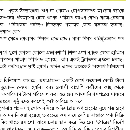
খাত। প্রকৃত উদ্যোক্তারা ঋণ না পেলেও যোগসাজশের মাধ্যমে ব্যাংক
িট সম্পদের পরিমাণের চেয়ে ঋণের পরিমাণ বহুগুণ বেশি। নামে-বেনামে
ৃপক্ষ। পরিচালনা পর্ষদেও নিজেদের পছন্দের লোক বসানো হয়েছে।
দেখাবে কে?
ের ঋণ পেতে হয়রানির শিকার হতে হচ্ছে। যারা নিয়ম বহির্ভূতভাবে ঋণ
। যুগে যুগে কোনো কোনো প্রভাবশালী শিল্প গ্রুপ ব্যাংক থেকে হাতিয়ে
পনের খাতায় লিপিবদ্ধ হয়েছে। আর একই ট্র্যাডিশন এখনো চলছে।
া কর্মসংস্থান সৃষ্টি হয়নি। যদিও এদের অনেকেই বিদেশে বিনিয়োগ
াতে বিনিয়োগ করেছে। মধ্যপ্রাচ্যের একটি দেশে কয়েকশ কোটি টাকা
রে অনুমোদন নেওয়া হয়নি। বরং প্রবাসী বাঙালি কর্মীদের কাছ থেকে
শে সমপরিমাণ টাকা পরিশোধ করা হয়েছে। আমদানি ঋণপত্রের মাধ্যমে
ুলো সুষ্ঠু তদন্ত করলেই স্পষ্ট বেরিয়ে আসবে।
্থাপনায় পছন্দসই লোক বসিয়ে অতিমাত্রায় ঋণ গ্রহণের সুযোগও গ্রহণ
আমদানি করা হয়েছে তারচেয়ে কম দামে দেশিয় বাজারে পণ্য বিক্রি
ংকিং খাতে রসালো আলোচনায় স্থান করে নিয়েছে। ‘উপরের’ নির্দেশ
 লাগাচ্ছেন। মাত্র এক—দেড়শ’ কোটি টাকা নিট সম্পদের বিপরীতে