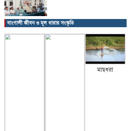
বাংগালী জীবন ও মূল ধারার সংস্কৃতি
বিক্ষোভ, গ্রেপ্তার, অজগর, সেগুনকাঠ আর
পাইপগান।
প্রধানমন্ত্রীর কার্যালয় থেকে সহায়তা
মাছধরা