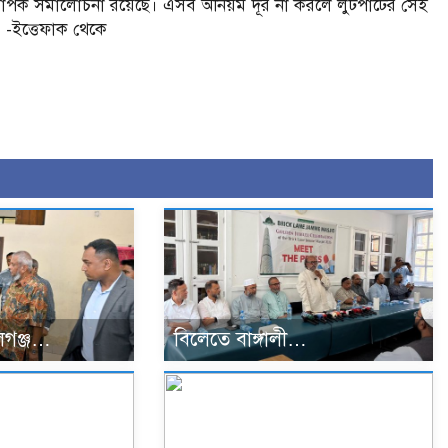
়ে ব্যাপক সমালোচনা রয়েছে। এসব অনিয়ম দূর না করলে লুটপাটের সেই
। -ইত্তেফাক থেকে
গঞ্জ…
বিলেতে বাঙ্গালী…