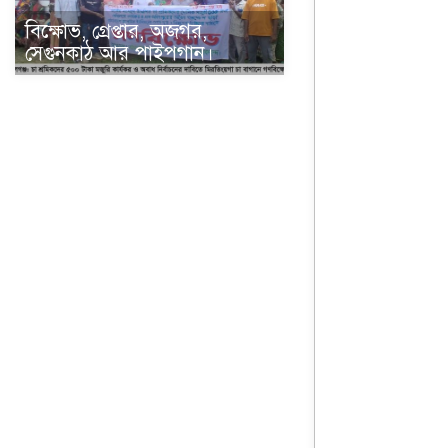
বিক্ষোভ, গ্রেপ্তার, অজগর,
সেগুনকাঠ আর পাইপগান।