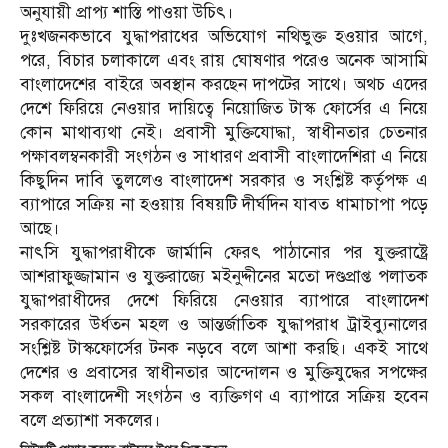
অনুযায়ী প্রাপ্য শাস্তি পাওয়া উচিৎ।
দুঃখজনকভাবে যুদ্ধাপরাধের অভিযোগ নথিভুক্ত হওয়ার আগে,
পরে, বিচার চলাকালে এবং রায় ঘোষণার পরেও অনেক আসামি
বাংলাদেশের বাইরে অবস্থান করছেন দাপটের সাথে। অথচ এদের
দেশে ফিরিয়ে নেওয়ার দায়িত্বে নিয়োজিত টাস্ক ফোর্সের এ নিয়ে
কোন মাথাব্যথা নেই। প্রবাসী মুক্তিযোদ্ধা, স্বাধীনতার চেতনার
পক্ষাবলম্বনকারী সংগঠন ও সাধারণ প্রবাসী বাংলাদেশিরা এ নিয়ে
কিছুদিন দাবি তুললেও বাংলাদেশ সরকার ও সংশ্লিষ্ট কর্তৃপক্ষ এ
ব‍্যাপারে সক্রিয় না হওয়ায় বিষয়টি দীর্ঘদিন যাবত ধামাচাপা পড়ে
আছে।
নাৎসি যুদ্ধাপরাধীকে জার্মানি ফেরৎ পাঠানোর পর যুক্তরাষ্ট্রে
আশরাফুজ্জামান ও যুক্তরাজ্যে মইনুদ্দীনের মতো দণ্ডপ্রাপ্ত পলাতক
যুদ্ধাপরাধীদের দেশে ফিরিয়ে নেওয়ার ব্যাপারে বাংলাদেশ
সরকারের উর্ধতন মহল ও আন্তর্জাতিক যুদ্ধাপরাধ ট্রাইব্যুনালের
সংশ্লিষ্ট টাস্কফোর্সের টনক নড়বে বলে আশা করছি। একই সাথে
দেশের ও প্রবাসের স্বাধীনতার আন্দোলন ও মুক্তিযুদ্ধের সপক্ষের
সকল বাংলাদেশী সংগঠন ও ব্যক্তিগণ এ ব্যাপারে সক্রিয় হবেন
বলে প্রত‍্যাশা সকলের।