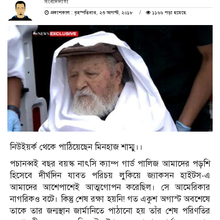
সংবাদদাতা
প্রকাশকাল : বৃহস্পতিবার, ২৩ আগস্ট, ২০১৮
১১৬৬ পড়া হয়েছে
নিউইয়র্ক থেকে পাঠিয়েছেন মিনহাজ শাম্মু।।
পচানব্বই বছর বয়স্ক নাৎসি ক্যাম্প গার্ড পালিজ আমাদের পড়শি
হিসেবে দীর্ঘদিন যাবত পরিচয় লুকিয়ে জ‍্যাকসন হাইটস-এ
আমাদের আশেপাশেই আত্মগোপন করেছিল। সে আমেরিকার
নাগরিকও বটে। কিন্তু শেষ রক্ষা হয়নি! গত একুশ অগাস্ট অবশেষে
তাকে তার জন্মস্থান জার্মানিতে পাঠানো হয় তাঁর শেষ পরিণতির