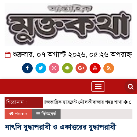
শুক্রবার, ০৭ অগাস্ট ২০২৬, ০৫:২৬ অপরাহ্ন
Toggle
navigation
শিরোনাম :
সমাজতান্ত্রিক ছাত্রফ্রন্ট মৌলভীবাজার শহর শাখা
কেমন আছে ক
Home
নিউইয়র্ক
নাৎসি যুদ্ধাপরাধী ও একাত্তরের যুদ্ধাপরাধী