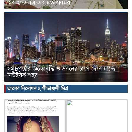
অব ইউএসএ-এর মতবিনিময়
সমুদ্রপৃষ্ঠের উচ্চতাবৃদ্ধি ও ভবনের চাপে দেবে যাচ্ছে
নিউইয়র্ক শহর
তারকা বিনোদন ২ গীতাঞ্জলী মিশ্র