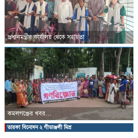
প্রধানমন্ত্রীর কার্যালয় থেকে সহায়তা
কমলগঞ্জের খবর…
তারকা বিনোদন ২ গীতাঞ্জলী মিশ্র