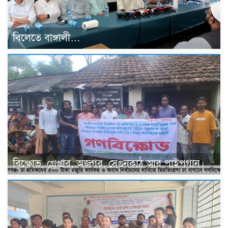
বিলেতে বাঙ্গালী…
বিক্ষোভ, গ্রেপ্তার, অজগর, সেগুনকাঠ আর পাইপগান।