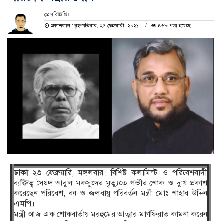
প্রেসবিজ্ঞপ্তি॥
প্রকাশকাল : বৃহস্পতিবার, ২৫ ফেব্রুয়ারী, ২০২১
৪৬৮ পড়া হয়েছে
ঢাকা
২৩ ফেব্রুয়ারি, মঙ্গলবার॥ বিশিষ্ট কলামিস্ট ও পরিবেশবাদী
ব‍্যক্তিত্ব সৈয়দ আবুল মকসুদের মৃত‍্যুতে গভীর শোক ও দু:খ প্রকাশ
করেছেন পরিবেশ, বন ও জলবায়ু পরিবর্তন মন্ত্রী মোঃ শাহাব উদ্দিন
এমপি।
মন্ত্রী আজ এক শোকবার্তায় মরহুমের আত্মার মাগফিরাত কামনা করেন