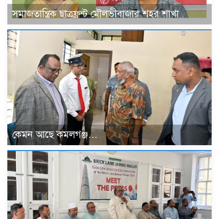
সমাজতান্ত্রিক ছাত্রফ্রন্ট মৌলভীবাজার শহর শাখা
কেমন আছে কমলগঞ্জ…