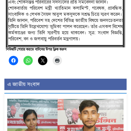
এবং শোকসন্তপ্ত পরিবারের সদস‍্যদের প্রতি সমবেদনা জানান।
শোকবার্তায় পরিবেশ মন্ত্রী খ্যাতিমান কলামিস্ট, গবেষক, প্রাবন্ধিক,
সাংবাদিক ও লেখক সৈয়দ আবুল মকসুদকে সশ্রদ্ধ চিত্তে স্মরণ করেন।
তিনি জানান, পরিবেশ সহ দেশের বিভিন্ন জাতীয় বিষয়ে জনসচেতনতা
সৃষ্টিতে তিনি উল্লেখযোগ্য ভূমিকা পালন করেছেন। তাঁর এসকল বিশেষ
কর্মকাণ্ডের জন্য তিনি স্মরণীয় হয়ে থাকবেন। সূত্র: সংবাদ বিজ্ঞপ্তি,
পরিবেশ, বন ও জলবায়ু পরিবর্তন মন্ত্রণালয়।
নিউজটি শেয়ার করতে বাটনের উপর ক্লিক করুন
এ জাতীয় সংবাদ