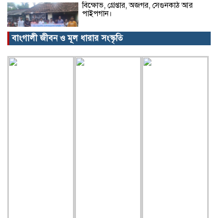
বিক্ষোভ, গ্রেপ্তার, অজগর, সেগুনকাঠ আর
পাইপগান।
বাংগালী জীবন ও মূল ধারার সংস্কৃতি
প্রধানমন্ত্রীর কার্যালয় থেকে সহায়তা
কমলগঞ্জের খবর…
গৃহবধূর ঝুলন্ত মরদেহ উদ্ধার!
আওয়ামী লীগের এখন করনীয়…