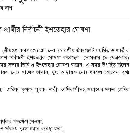
তম দাশ
ার্থীর নির্বাচনী ইশতেহার ঘোষণা
(শ্রীমঙ্গল-কমলগঞ্জ) আসনের ১১ দলীয় ঐক্যজোট সমর্থিত ও জাতীয়
 দাশ নির্বাচনী ইশতেহার ঘোষণা করেছেন। সোমবার (৯ ফেব্রুয়ারি)
িময় সভায় তিনি এ ইশতেহার ঘোষণা করেন। এ সময় উপস্থিত ছিলেন
়ক মোঃ খালেদ হাসান, যুগ্ম আহ্বায়ক মোঃ বদরুল হোসেন, যুগ্ম
্য। শ্রমিক, কৃষক, যুবক, নারী, আদিবাসীসহ সমাজের সকল শ্রেণির
কার্যকর পদক্ষেপ নেওয়া,
ও পরিচয় তুলে ধরার ব্যবস্থা করা,