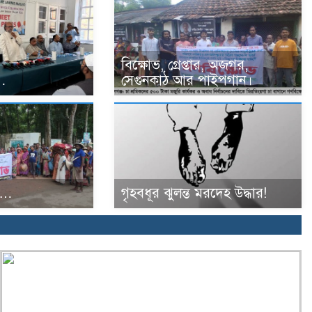
বিক্ষোভ, গ্রেপ্তার, অজগর,
ী…
সেগুনকাঠ আর পাইপগান।
র…
গৃহবধূর ঝুলন্ত মরদেহ উদ্ধার!