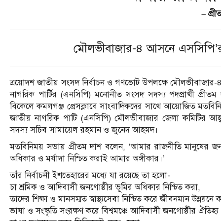
– প্রী
মৌলভীবাজার-৪ আসনে এসসিপি’র প্র
ত্রয়োদশ জাতীয় সংসদ নির্বাচন ও গণভোট উপলক্ষে মৌলভীবাজার-৪ 
নাগরিক পার্টির (এনসিপি) মনোনীত সংসদ সদস্য পদপ্রার্থী প্রীতম
বিকেলে কমলগঞ্জ প্রেসক্লাবে সাংবাদিকদের সাথে আয়োজিত মতবিন
জাতীয় নাগরিক পাটি (এনসিপি) মৌলভীবাজার জেলা কমিটির আহ্বায
সদস্য সচিব সামায়েল রহমান ও জুনেদ আহমদ।
মতবিনিময় সভায় প্রীতম দাশ বলেন, ‘আমার রাজনীতি মানুষের জন
অধিকার ও মর্যাদা নিশ্চিত করাই আমার অঙ্গীকার।’
তাঁর নির্বাচনী ইশতেহারের মধ্যে যা রয়েছে তা হলো-
চা শ্রমিক ও আদিবাসী জনগোষ্ঠীর ভূমির অধিকার নিশ্চিত করা,
তাদের শিক্ষা ও মানসম্মত স্বাস্থ্যসেবা নিশ্চিত করে জীবনমান উন্নয়নে 
ভাষা ও সংস্কৃতি সংরক্ষণ করে বিশ্বমঞ্চে আদিবাসী জনগোষ্ঠীর ঐতিহ্য 