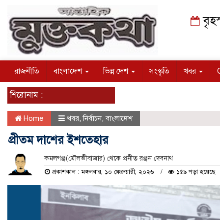
বৃহ
রাজনীতি
বাংলাদেশ
ভিন্ন দেশ
সংস্কৃতি
খবর
শিরোনাম :
Home
খবর
,
নির্বাচন
,
বাংলাদেশ
প্রীতম দাশের ইশতেহার
কমলগঞ্জ(মৌলভীবাজার) থেকে প্রনীত রঞ্জন দেবনাথ
প্রকাশকাল : মঙ্গলবার, ১০ ফেব্রুয়ারী, ২০২৬
১৫৯ পড়া হয়েছে